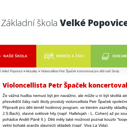
Základní škola
Velké Popovic
NAŠE ŠKOLA
RODIČE A ŽÁCI
DOKUM
 Velké Popovice
»
Aktuality
»
Violoncellista Petr Špaček koncertoval pro děti naší školy
Violoncellista Petr Špaček koncertoval
Že vážná hudba nemusí být jen navážno, ale může u ní být skvělá atm
přesvědčit žáky naší školy proslulý violoncellista Petr Špaček společ
Připravili pro děti téměř hodinový program, ve kterém zazněly skladby
J.S.Bach), slavné světové hity (např. Hallelujah - L. Cohen) až po s
pohádce Anděl Páně II.). Děti měly také možnost poznat kouzlo "loop
velmi bohaté aranže slavných skladeb (např. Viva La Vida).