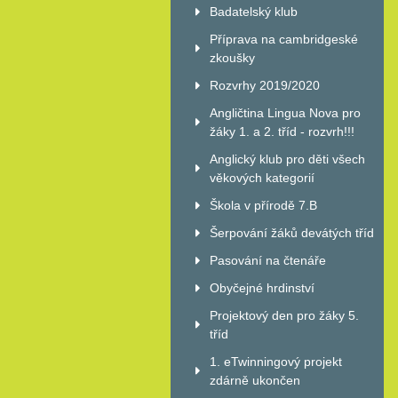
Badatelský klub
Příprava na cambridgeské
zkoušky
Rozvrhy 2019/2020
Angličtina Lingua Nova pro
žáky 1. a 2. tříd - rozvrh!!!
Anglický klub pro děti všech
věkových kategorií
Škola v přírodě 7.B
Šerpování žáků devátých tříd
Pasování na čtenáře
Obyčejné hrdinství
Projektový den pro žáky 5.
tříd
1. eTwinningový projekt
zdárně ukončen