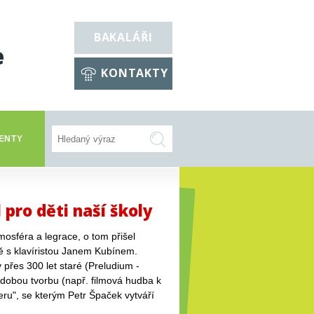
BAKALÁŘI
e
KONTAKTY
ENTY
 pro děti naší školy
osféra a legrace, o tom přišel
ně s klavíristou Janem Kubínem.
 přes 300 let staré (Preludium -
oudobou tvorbu (např. filmová hudba k
eru", se kterým Petr Špaček vytváří