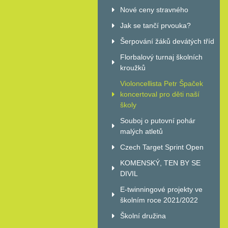
Nové ceny stravného
Jak se tančí prvouka?
Šerpování žáků devátých tříd
Florbalový turnaj školních
kroužků
Violoncellista Petr Špaček
koncertoval pro děti naší
školy
Souboj o putovní pohár
malých atletů
Czech Target Sprint Open
KOMENSKÝ, TEN BY SE
DIVIL
E-twinningové projekty ve
školním roce 2021/2022
Školní družina