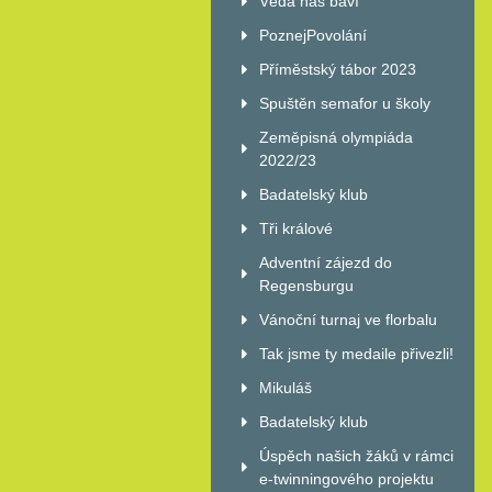
Věda nás baví
PoznejPovolání
Příměstský tábor 2023
Spuštěn semafor u školy
Zeměpisná olympiáda
2022/23
Badatelský klub
Tři králové
Adventní zájezd do
Regensburgu
Vánoční turnaj ve florbalu
Tak jsme ty medaile přivezli!
Mikuláš
Badatelský klub
Úspěch našich žáků v rámci
e-twinningového projektu