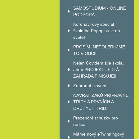
SAMOSTUDIUM - ONLINE
PODPORA
Koronavirový speciál
školního Popopisu je na
světě!
PROSÍM, NETOLERUJME
TO V OBCI!
Nejen Covidem žije škola,
aneb PROJEKT JEDLÁ
ZAHRADA FINIŠUJE!!!
Zahradní slavnost
NÁVRAT ŽÁKŮ PŘÍPRAVNÉ
TŘÍDY A PRVNÍCH A
DRUHÝCH TŘÍD.
Prezenční schůzky pro
rodiče
Máme nový eTwinningový