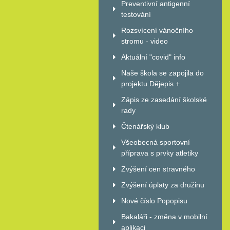
Preventivní antigenní
testování
Rozsvícení vánočního
stromu - video
Aktuální "covid" info
Naše škola se zapojila do
projektu Dějepis +
Zápis ze zasedání školské
rady
Čtenářský klub
Všeobecná sportovní
příprava s prvky atletiky
Zvýšení cen stravného
Zvýšení úplaty za družinu
Nové číslo Popopisu
Bakaláři - změna v mobilní
aplikaci