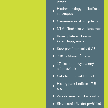
projekt
Hledáme kolegy - učitel/ka 1.
i 2. stupeň
Oznámení ze školní jídelny
NTM - Technika v diktaturách
Konec platnosti loňských
karet Happysnack
Kurz první pomoci v 9.AB
7.BC v Muzeu Říčany
17. listopad – významný
státní svátek
Celodenní projekt 4. tříd
History park Ledčice - 7.B,
8.B
Získali jsme certifikát kvality
Slavnostní přivítání prvňáčků