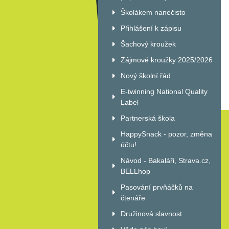
Školákem nanečisto
Přihlášení k zápisu
Šachový kroužek
Zájmové kroužky 2025/2026
Nový školní řád
E-twinning National Quality
Label
Partnerská škola
HappySnack - pozor, změna
účtu!
Návod - Bakaláři, Strava.cz,
BELLhop
Pasování prvňáčků na
čtenáře
Družinová slavnost