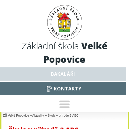
Základní škola
Velké
Popovice
BAKALÁŘI
KONTAKTY
ZŠ Velké Popovice
»
Aktuality
»
Škola v přírodě 3.ABC