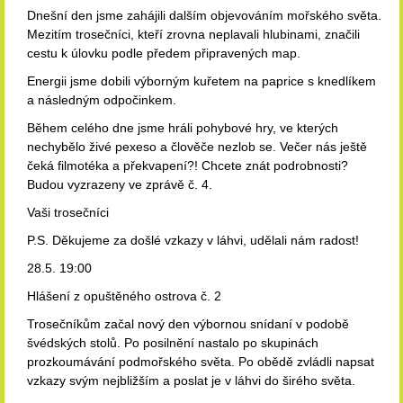
Dnešní den jsme zahájili dalším objevováním mořského světa.
Mezitím trosečníci, kteří zrovna neplavali hlubinami, značili
cestu k úlovku podle předem připravených map.
Energii jsme dobili výborným kuřetem na paprice s knedlíkem
a následným odpočinkem.
Během celého dne jsme hráli pohybové hry, ve kterých
nechybělo živé pexeso a člověče nezlob se. Večer nás ještě
čeká filmotéka a překvapení?! Chcete znát podrobnosti?
Budou vyzrazeny ve zprávě č. 4.
Vaši trosečníci
P.S. Děkujeme za došlé vzkazy v láhvi, udělali nám radost!
28.5. 19:00
Hlášení z opuštěného ostrova č. 2
Trosečníkům začal nový den výbornou snídaní v podobě
švédských stolů. Po posilnění nastalo po skupinách
prozkoumávání podmořského světa. Po obědě zvládli napsat
vzkazy svým nejbližším a poslat je v láhvi do širého světa.