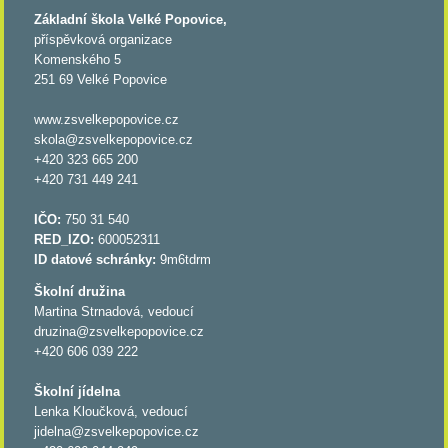
Základní škola Velké Popovice,
příspěvková organizace
Komenského 5
251 69 Velké Popovice
www.zsvelkepopovice.cz
skola@zsvelkepopovice.cz
+420 323 665 200
+420 731 449 241
IČO:
750 31 540
RED_IZO:
600052311
ID datové schránky:
9m6tdrm
Školní družina
Martina Strnadová, vedoucí
druzina@zsvelkepopovice.cz
+420 606 039 222
Školní jídelna
Lenka Kloučková, vedoucí
jidelna@zsvelkepopovice.cz