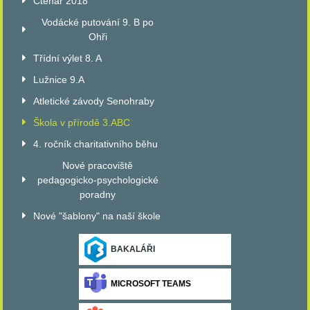
Čtenář 2018
Vodácké putování 9. B po
Ohři
Třídní výlet 8. A
Lužnice 9.A
Atletické závody Senohraby
Škola v přírodě 3.ABC
4. ročník charitativního běhu
Nové pracoviště
pedagogicko-psychologické
poradny
Nové "šablony" na naší škole
BAKALÁŘI
MICROSOFT TEAMS