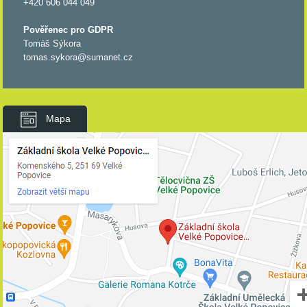
+420 606 044 049
Pověřenec pro GDPR
Tomáš Sýkora
tomas.sykora@sumanet.cz
Mapa