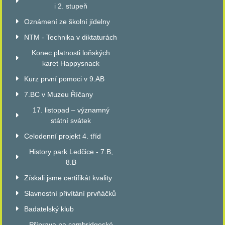
i 2. stupeň
Oznámení ze školní jídelny
NTM - Technika v diktaturách
Konec platnosti loňských
karet Happysnack
Kurz první pomoci v 9.AB
7.BC v Muzeu Říčany
17. listopad – významný
státní svátek
Celodenní projekt 4. tříd
History park Ledčice - 7.B,
8.B
Získali jsme certifikát kvality
Slavnostní přivítání prvňáčků
Badatelský klub
Příprava na cambridgeské