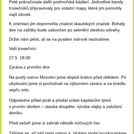
Poté pokračovala další podmořská bádání. Jednotlivé bandy
trosečníků připravovaly pro ostatní mapy, které jim pomohly
najít úlovek.
K orientaci jim dopomohla znalost skautských značek. Bohatý
den na zážitky bude zakončen po setmění stezkou odvahy.
Držte nám pěsti, ať se na pustém ostrově neztratíme.
Vaši trosečníci
27.5. 18:00
Zpráva z
prvního dne
Na pustý ostrov Mozolov jsme dopluli krátce před obědem. Po
ubytování jsme si pochutnali na výborném vývaru a na knedlu
vepřu zelu.
Odpoledne přišel pirát a předal svitek kapitánům týmů
s
prvním úkolem
–
stavba doupěte, výroba vlajky a založení
deníku.
Před večeří jsme si zahráli několik míčových her.
Těšíme se, až náš tajný ostrov a „hlubiny moře“prozkoumáme.