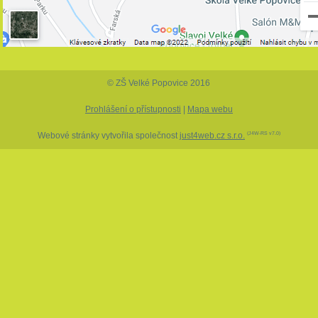
© ZŠ Velké Popovice 2016
Prohlášení o přístupnosti
|
Mapa webu
Webové stránky vytvořila společnost
just4web.cz s.r.o.
(J4W-RS v7.0)