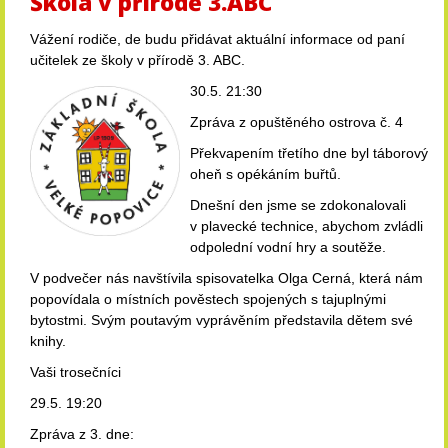
Škola v přírodě 3.ABC
Vážení rodiče, de budu přidávat aktuální informace od paní
učitelek ze školy v přírodě 3. ABC.
30.5. 21:30
Zpráva z opuštěného ostrova č. 4
Překvapením třetího dne byl táborový
oheň s opékáním buřtů.
Dnešní den jsme se zdokonalovali
v plavecké technice, abychom zvládli
odpolední vodní hry a soutěže.
V podvečer nás navštívila spisovatelka Olga Cerná, která nám
popovídala o místních pověstech spojených s tajuplnými
bytostmi. Svým poutavým vyprávěním představila dětem své
knihy.
Vaši trosečníci
29.5. 19:20
Zpráva z 3. dne: