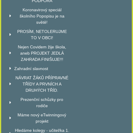
PODPORA
Koronavirový speciál
školního Popopisu je na
světě!
PROSÍM, NETOLERUJME
TO V OBCI!
Nejen Covidem žije škola,
aneb PROJEKT JEDLÁ
ZAHRADA FINIŠUJE!!!
Zahradní slavnost
NÁVRAT ŽÁKŮ PŘÍPRAVNÉ
TŘÍDY A PRVNÍCH A
DRUHÝCH TŘÍD.
Prezenční schůzky pro
rodiče
Máme nový eTwinningový
projekt
Hledáme kolegy - učitel/ka 1.