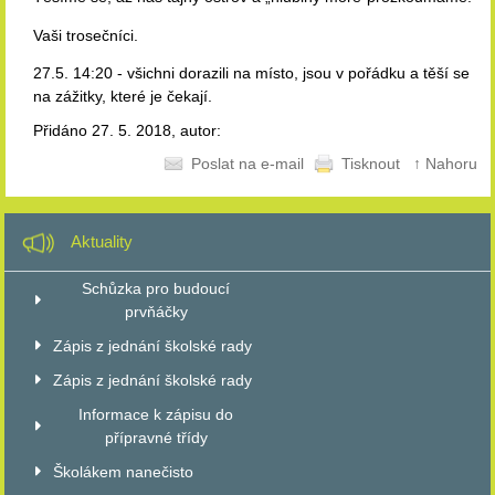
Vaši trosečníci.
27.5. 14:20 - všichni dorazili na místo, jsou v pořádku a těší se
na zážitky, které je čekají.
Přidáno 27. 5. 2018, autor:
Poslat na e-mail
Tisknout
↑ Nahoru
Aktuality
Schůzka pro budoucí
prvňáčky
Zápis z jednání školské rady
Zápis z jednání školské rady
Informace k zápisu do
přípravné třídy
Školákem nanečisto