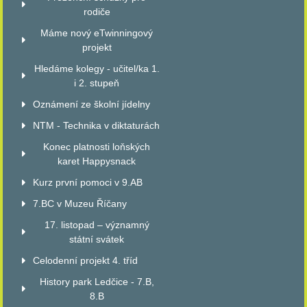
rodiče
Máme nový eTwinningový
projekt
Hledáme kolegy - učitel/ka 1.
i 2. stupeň
Oznámení ze školní jídelny
NTM - Technika v diktaturách
Konec platnosti loňských
karet Happysnack
Kurz první pomoci v 9.AB
7.BC v Muzeu Říčany
17. listopad – významný
státní svátek
Celodenní projekt 4. tříd
History park Ledčice - 7.B,
8.B