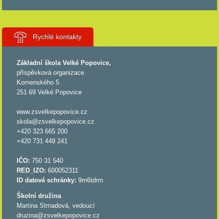
Rychlé kontakty
Základní škola Velké Popovice,
příspěvková organizace
Komenského 5
251 69 Velké Popovice
www.zsvelkepopovice.cz
skola@zsvelkepopovice.cz
+420 323 665 200
+420 731 449 241
IČO:
750 31 540
RED_IZO:
600052311
ID datové schránky:
9m6tdrm
Školní družina
Martina Strnadová, vedoucí
druzina@zsvelkepopovice.cz