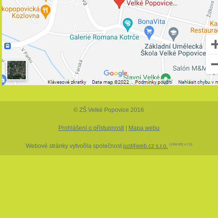
© ZŠ Velké Popovice 2016
Prohlášení o přístupnosti
|
Mapa webu
Webové stránky vytvořila společnost
just4web.cz s.r.o.
(J4W-RS v7.0)