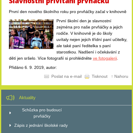
Slavnostní přivítání prvňáčků
První den nového školního roku pro prvňáčky začal v knihovně
První školní den je slavnostní
zejména pro naše prvňáčky a jejich
rodiče. V knihovně je do školy
uvítaly nejen jejich třídní paní učitelky,
ale také paní ředitelka s paní
starostkou. Nadšení i očekávání z
dětí jen sršelo. Více fotografií si prohlédněte
ve fotogalerii
.
Přidáno 6. 9. 2019, autor:
Poslat na e-mail
Tisknout
↑ Nahoru
Aktuality
Schůzka pro budoucí
prvňáčky
Zápis z jednání školské rady