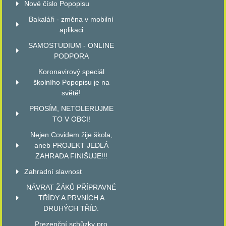
Nové číslo Popopisu
Bakaláři - změna v mobilní
aplikaci
SAMOSTUDIUM - ONLINE
PODPORA
Koronavirový speciál
školního Popopisu je na
světě!
PROSÍM, NETOLERUJME
TO V OBCI!
Nejen Covidem žije škola,
aneb PROJEKT JEDLÁ
ZAHRADA FINIŠUJE!!!
Zahradní slavnost
NÁVRAT ŽÁKŮ PŘÍPRAVNÉ
TŘÍDY A PRVNÍCH A
DRUHÝCH TŘÍD.
Prezenční schůzky pro