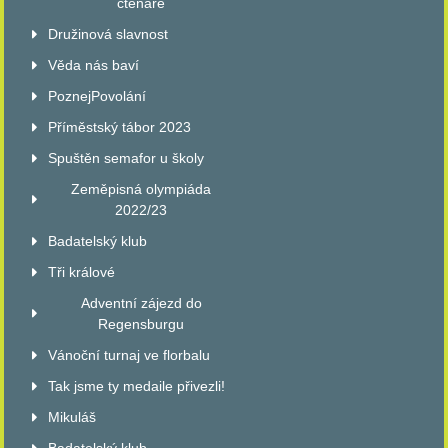
čtenáře
Družinová slavnost
Věda nás baví
PoznejPovolání
Příměstský tábor 2023
Spuštěn semafor u školy
Zeměpisná olympiáda
2022/23
Badatelský klub
Tři králové
Adventní zájezd do
Regensburgu
Vánoční turnaj ve florbalu
Tak jsme ty medaile přivezli!
Mikuláš