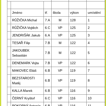
Jméno
tř.
škola
výkon
umístění
RŮŽIČKA Michal
7.A
M
128
1
RŮŽIČKA Vojtěch
6.C
VP
125
2
JENDRIŠÁK Jakub
6.A
VP
125
3
TESAŘ Filip
7.B
M
122
4
JAKOUBEK
7.B
M
122
5
Sebastián
DENEMARK Vojta
7.B
VP
122
6
MAKOVEC Eliáš
6.B
VP
119
7
BEZSTAROSTI
6.B
VP
119
8
Matěj
KALLA Marek
6.B
VP
116
9
ČERNÝ Kryštof
6.C
VP
116
10
POKORNÝ Antonín
6.B
VP
116
11