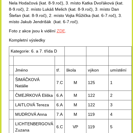
Nela Hodačová (kat. 8-9.roč), 3. místo Katka Dvořáková (kat.
8-9.roč), 2. místo Lukáš Melich (kat. 8-9.roč), 3. místo Dan
Štefan (kat. 8-9.roč), 2. místo Vojta Růžička (kat. 6-7.roč), 3.
místo Jakub Jendrišák (kat. 6-7.roč).
Foto z akce jsou k vidění
ZDE
.
Kompletní výsledky
Kategorie: 6. a 7. třída D
Jméno
tř.
škola
výkon
umístění
ŠIMÁČKOVÁ
7.C
M
125
1
Natálie
ČMEJRKOVÁ Eliška
6.A
M
122
2
LAITLOVÁ Tereza
6.A
M
122
3
MUDROVÁ Anna
7.A
M
119
4
LICHTENBERGOVÁ
6.C
VP
119
5
Zuzana