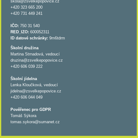
skola@zsvelkepopovice.cz
+420 323 665 200
+420 731 449 241
IČO:
750 31 540
RED_IZO:
600052311
ID datové schránky:
9m6tdrm
Školní družina
Martina Strnadová, vedoucí
druzina@zsvelkepopovice.cz
+420 606 039 222
Školní jídelna
Lenka Kloučková, vedoucí
jidelna@zsvelkepopovice.cz
+420 606 044 049
Pověřenec pro GDPR
Tomáš Sýkora
tomas.sykora@sumanet.cz