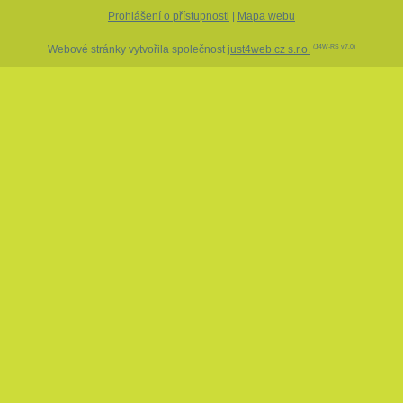
Prohlášení o přístupnosti
|
Mapa webu
Webové stránky vytvořila společnost
just4web.cz s.r.o.
(J4W-RS v7.0)