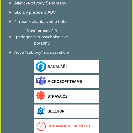
Atletické závody Senohraby
Škola v přírodě 3.ABC
4. ročník charitativního běhu
Nové pracoviště
pedagogicko-psychologické
poradny
Nové "šablony" na naší škole
BAKALÁŘI
MICROSOFT TEAMS
STRAVA.CZ
BELLHOP
ORGANIZACE ŠK. ROKU