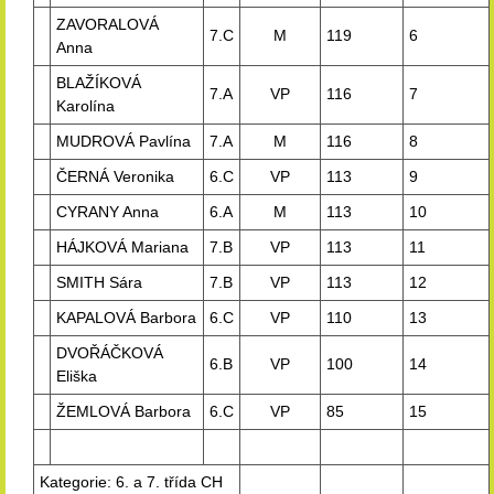
ZAVORALOVÁ
7.C
M
119
6
Anna
BLAŽÍKOVÁ
7.A
VP
116
7
Karolína
MUDROVÁ Pavlína
7.A
M
116
8
ČERNÁ Veronika
6.C
VP
113
9
CYRANY Anna
6.A
M
113
10
HÁJKOVÁ Mariana
7.B
VP
113
11
SMITH Sára
7.B
VP
113
12
KAPALOVÁ Barbora
6.C
VP
110
13
DVOŘÁČKOVÁ
6.B
VP
100
14
Eliška
ŽEMLOVÁ Barbora
6.C
VP
85
15
Kategorie: 6. a 7. třída CH