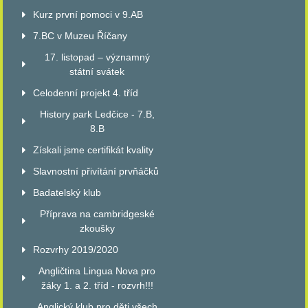
Kurz první pomoci v 9.AB
7.BC v Muzeu Říčany
17. listopad – významný
státní svátek
Celodenní projekt 4. tříd
History park Ledčice - 7.B,
8.B
Získali jsme certifikát kvality
Slavnostní přivítání prvňáčků
Badatelský klub
Příprava na cambridgeské
zkoušky
Rozvrhy 2019/2020
Angličtina Lingua Nova pro
žáky 1. a 2. tříd - rozvrh!!!
Anglický klub pro děti všech