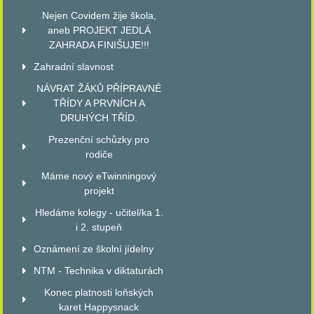
Nejen Covidem žije škola,
aneb PROJEKT JEDLÁ
ZAHRADA FINIŠUJE!!!
Zahradní slavnost
NÁVRAT ŽÁKŮ PŘÍPRAVNÉ
TŘÍDY A PRVNÍCH A
DRUHÝCH TŘÍD.
Prezenční schůzky pro
rodiče
Máme nový eTwinningový
projekt
Hledáme kolegy - učitel/ka 1.
i 2. stupeň
Oznámení ze školní jídelny
NTM - Technika v diktaturách
Konec platnosti loňských
karet Happysnack