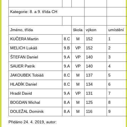
Kategorie: 8. a 9. třída CH
Jméno, třída
škola
výkon
umístění
KUČERA Martin
8.C
M
152
1
MELICH Lukáš
9.B
VP
152
2
ŠTEFAN Daniel
9.A
VP
140
3
SAUER Patrik
9.A
VP
140
4
JAKOUBEK Tobiáš
8.C
M
137
5
HLADÍK Daniel
8.C
M
134
6
Hradil David
9.A
VP
131
7
BOGDAN Michal
8.A
M
125
8
DOLEŽAL Dominik
8.A
M
116
9
Přidáno 24. 4. 2019, autor: