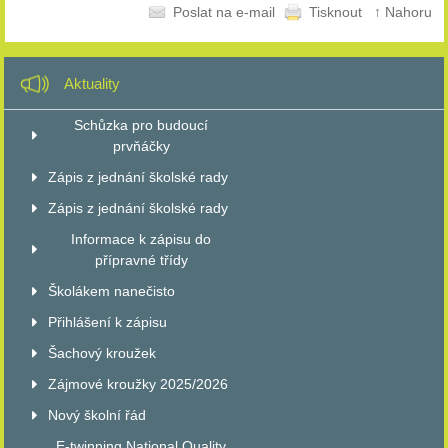
Poslat na e-mail
Tisknout
↑ Nahoru
Aktuality
Schůzka pro budoucí
prvňáčky
Zápis z jednání školské rady
Zápis z jednání školské rady
Informace k zápisu do
přípravné třídy
Školákem nanečisto
Přihlášení k zápisu
Šachový kroužek
Zájmové kroužky 2025/2026
Nový školní řád
E-twinning National Quality