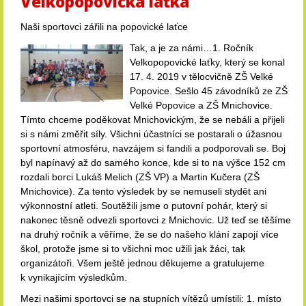
Velkopopovická laťka
Naši sportovci zářili na popovické laťce
Tak, a je za námi…1. Ročník
Velkopopovické laťky, který se konal
17. 4. 2019 v tělocvičně ZŠ Velké
Popovice. Sešlo 45 závodníků ze ZŠ
Velké Popovice a ZŠ Mnichovice.
Tímto chceme poděkovat Mnichovickým, že se nebáli a přijeli
si s námi změřit síly. Všichni účastníci se postarali o úžasnou
sportovní atmosféru, navzájem si fandili a podporovali se. Boj
byl napínavý až do samého konce, kde si to na výšce 152 cm
rozdali borci Lukáš Melich (ZŠ VP) a Martin Kučera (ZŠ
Mnichovice). Za tento výsledek by se nemuseli stydět ani
výkonnostní atleti. Soutěžili jsme o putovní pohár, který si
nakonec těsně odvezli sportovci z Mnichovic. Už teď se těšíme
na druhý ročník a věříme, že se do našeho klání zapojí více
škol, protože jsme si to všichni moc užili jak žáci, tak
organizátoři. Všem ještě jednou děkujeme a gratulujeme
k vynikajícím výsledkům.
Mezi našimi sportovci se na stupních vítězů umístili: 1. místo