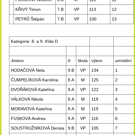
KŘIVÝ Timon
7.B
VP
113
12
PETRŮ Štěpán
7.B
VP
100
13
Kategorie: 8. a 9. třída D
Jméno
tř.
škola
výkon
umístění
HODAČOVÁ Nela
9.B
VP
134
1
ČUMPELÍKOVÁ Karolína
8.A
M
125
2
DVOŘÁKOVÁ Kateřina
9.A
VP
122
3
VÁLKOVÁ Nikola
8.A
M
119
4
MORAVOVÁ Kateřina
8.A
M
119
5
FUSKOVÁ Andrea
9.A
VP
116
6
SOUSTRUŽNÍKOVÁ Denisa
9.B
VP
105
7