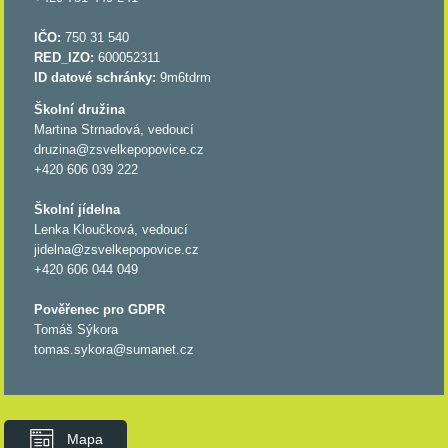
IČO:
750 31 540
RED_IZO:
600052311
ID datové schránky:
9m6tdrm
Školní družina
Martina Strnadová, vedoucí
druzina@zsvelkepopovice.cz
+420 606 039 222
Školní jídelna
Lenka Kloučková, vedoucí
jidelna@zsvelkepopovice.cz
+420 606 044 049
Pověřenec pro GDPR
Tomáš Sýkora
tomas.sykora@sumanet.cz
Mapa