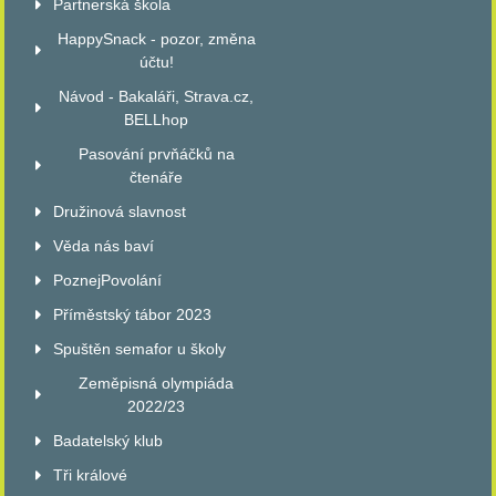
Partnerská škola
HappySnack - pozor, změna
účtu!
Návod - Bakaláři, Strava.cz,
BELLhop
Pasování prvňáčků na
čtenáře
Družinová slavnost
Věda nás baví
PoznejPovolání
Příměstský tábor 2023
Spuštěn semafor u školy
Zeměpisná olympiáda
2022/23
Badatelský klub
Tři králové