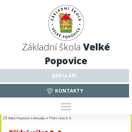
Základní škola
Velké
Popovice
BAKALÁŘI
KONTAKTY
ZŠ Velké Popovice
»
Aktuality
»
Třídní výlet 8. A