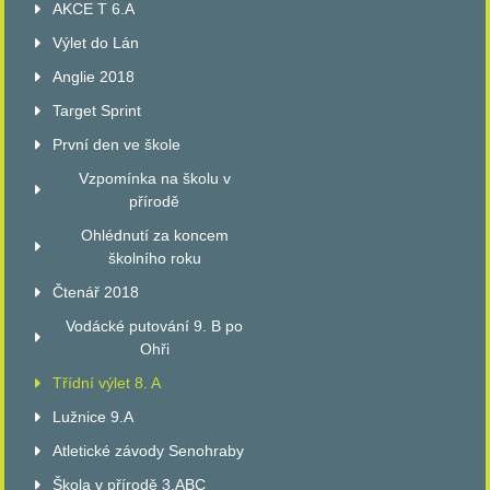
AKCE T 6.A
Výlet do Lán
Anglie 2018
Target Sprint
První den ve škole
Vzpomínka na školu v
přírodě
Ohlédnutí za koncem
školního roku
Čtenář 2018
Vodácké putování 9. B po
Ohři
Třídní výlet 8. A
Lužnice 9.A
Atletické závody Senohraby
Škola v přírodě 3.ABC