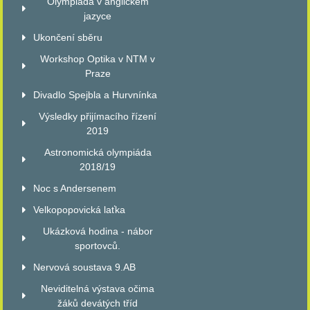
Olympiáda v anglickém
jazyce
Ukončení sběru
Workshop Optika v NTM v
Praze
Divadlo Spejbla a Hurvnínka
Výsledky přijímacího řízení
2019
Astronomická olympiáda
2018/19
Noc s Andersenem
Velkopopovická laťka
Ukázková hodina - nábor
sportovců.
Nervová soustava 9.AB
Neviditelná výstava očima
žáků devátých tříd