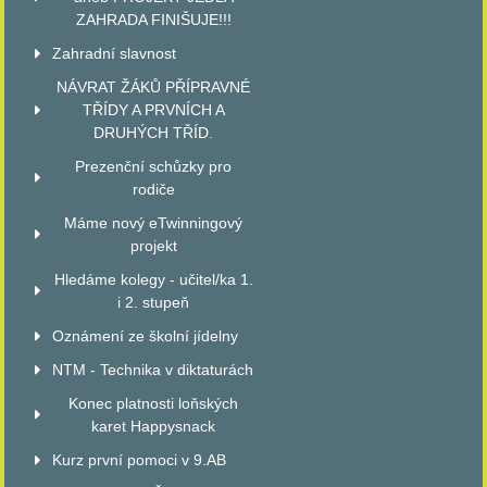
ZAHRADA FINIŠUJE!!!
Zahradní slavnost
NÁVRAT ŽÁKŮ PŘÍPRAVNÉ
TŘÍDY A PRVNÍCH A
DRUHÝCH TŘÍD.
Prezenční schůzky pro
rodiče
Máme nový eTwinningový
projekt
Hledáme kolegy - učitel/ka 1.
i 2. stupeň
Oznámení ze školní jídelny
NTM - Technika v diktaturách
Konec platnosti loňských
karet Happysnack
Kurz první pomoci v 9.AB