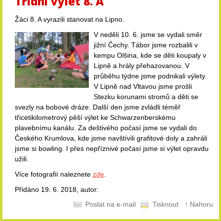
Třídní výlet 8. A
Žáci 8. A vyrazili stanovat na Lipno.
V neděli 10. 6. jsme se vydali směr
jižní Čechy. Tábor jsme rozbalili v
kempu Olšina, kde se děti koupaly v
Lipně a hrály přehazovanou. V
průběhu týdne jsme podnikali výlety.
V Lipně nad Vltavou jsme prošli
Stezku korunami stromů a děti se
svezly na bobové dráze. Další den jsme zvládli téměř
třicetikilometrový pěší výlet ke Schwarzenberskému
plavebnímu kanálu. Za deštivého počasí jsme se vydali do
Českého Krumlova, kde jsme navštívili grafitové doly a zahráli
jsme si bowling. I přes nepříznivé počasí jsme si výlet opravdu
užili.
Více fotografií naleznete
zde
.
Přidáno 19. 6. 2018, autor:
Poslat na e-mail
Tisknout
↑ Nahoru