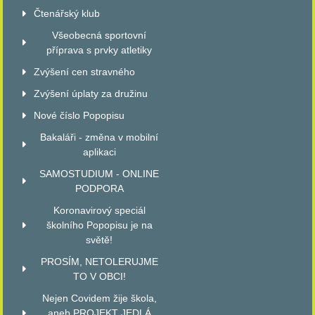
Čtenářský klub
Všeobecná sportovní
příprava s prvky atletiky
Zvýšení cen stravného
Zvýšení úplaty za družinu
Nové číslo Popopisu
Bakaláři - změna v mobilní
aplikaci
SAMOSTUDIUM - ONLINE
PODPORA
Koronavirový speciál
školního Popopisu je na
světě!
PROSÍM, NETOLERUJME
TO V OBCI!
Nejen Covidem žije škola,
aneb PROJEKT JEDLÁ