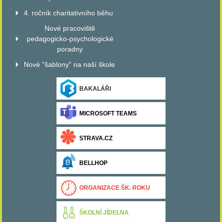
4. ročník charitativního běhu
Nové pracoviště
pedagogicko-psychologické
poradny
Nové "šablony" na naší škole
BAKALÁŘI
MICROSOFT TEAMS
STRAVA.CZ
BELLHOP
ORGANIZACE ŠK. ROKU
ŠKOLNÍ JÍDELNA