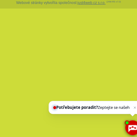
Webové stránky vytvořila společnost
just4web.cz s.r.o.
(J4W-RS v7.0)
Potřebujete poradit?
Zeptejte se našeho asistenta
Chettyh