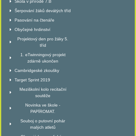
Škola v přírodě 7.B
Šerpování žáků devátých tříd
Pasování na čtenáře
Obyčejné hrdinství
Projektový den pro žáky 5.
tříd
1. eTwinningový projekt
zdárně ukončen
Cambridgeské zkoušky
Target Sprint 2019
Meziškolní kolo recitační
soutěže
Novinka ve škole -
PAPÍROMAT.
Souboj o putovní pohár
malých atletů