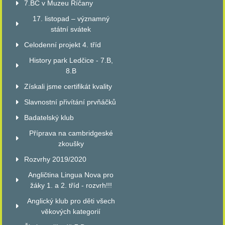
7.BC v Muzeu Říčany
17. listopad – významný
státní svátek
Celodenní projekt 4. tříd
History park Ledčice - 7.B,
8.B
Získali jsme certifikát kvality
Slavnostní přivítání prvňáčků
Badatelský klub
Příprava na cambridgeské
zkoušky
Rozvrhy 2019/2020
Angličtina Lingua Nova pro
žáky 1. a 2. tříd - rozvrh!!!
Anglický klub pro děti všech
věkových kategorií