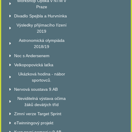
Workshop Optika v NTM v
Praze
Divadlo Spejbla a Hurvnínka
Výsledky přijímacího řízení
2019
Astronomická olympiáda
2018/19
Noc s Andersenem
Velkopopovická laťka
Ukázková hodina - nábor
sportovců.
Nervová soustava 9.AB
Neviditelná výstava očima
žáků devátých tříd
Zimní verze Target Sprint
eTwinningový projekt