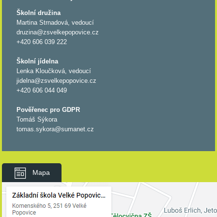
Školní družina
Martina Strnadová, vedoucí
druzina@zsvelkepopovice.cz
+420 606 039 222
Školní jídelna
Lenka Kloučková, vedoucí
jidelna@zsvelkepopovice.cz
+420 606 044 049
Pověřenec pro GDPR
Tomáš Sýkora
tomas.sykora@sumanet.cz
Mapa