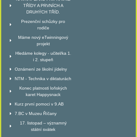
TŘÍDY A PRVNÍCH A
DRUHÝCH TŘÍD.
Prezenční schůzky pro
rodiče
Máme nový eTwinningový
projekt
Hledáme kolegy - učitel/ka 1.
i 2. stupeň
Oznámení ze školní jídelny
NTM - Technika v diktaturách
Konec platnosti loňských
karet Happysnack
Kurz první pomoci v 9.AB
7.BC v Muzeu Říčany
17. listopad – významný
státní svátek