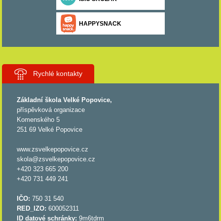
HAPPYSNACK
Rychlé kontakty
Základní škola Velké Popovice,
příspěvková organizace
Komenského 5
251 69 Velké Popovice
www.zsvelkepopovice.cz
skola@zsvelkepopovice.cz
+420 323 665 200
+420 731 449 241
IČO:
750 31 540
RED_IZO:
600052311
ID datové schránky:
9m6tdrm