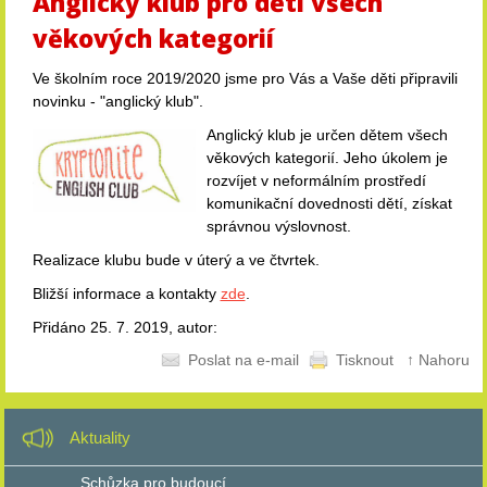
Anglický klub pro děti všech
věkových kategorií
Ve školním roce 2019/2020 jsme pro Vás a Vaše děti připravili
novinku - "anglický klub".
Anglický klub je určen dětem všech
věkových kategorií. Jeho úkolem je
rozvíjet v neformálním prostředí
komunikační dovednosti dětí, získat
správnou výslovnost.
Realizace klubu bude v úterý a ve čtvrtek.
Bližší informace a kontakty
zde
.
Přidáno 25. 7. 2019, autor:
Poslat na e-mail
Tisknout
↑ Nahoru
Aktuality
Schůzka pro budoucí