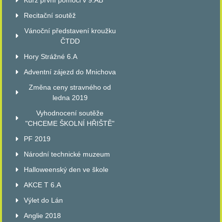
Kurz první pomoci v 9.AB
Recitační soutěž
Vánoční představení kroužku
ČTDD
Hory Strážné 6.A
Adventní zájezd do Mnichova
Změna ceny stravného od
ledna 2019
Vyhodnocení soutěže
"CHCEME ŠKOLNÍ HŘIŠTĚ"
PF 2019
Národní technické muzeum
Halloweenský den ve škole
AKCE T 6.A
Výlet do Lán
Anglie 2018