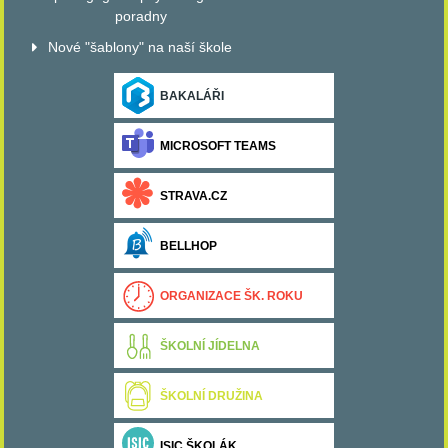
poradny
Nové "šablony" na naší škole
BAKALÁŘI
MICROSOFT TEAMS
STRAVA.CZ
BELLHOP
ORGANIZACE ŠK. ROKU
ŠKOLNÍ JÍDELNA
ŠKOLNÍ DRUŽINA
ISIC ŠKOLÁK