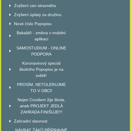
Zvýšení cen stravného
Zvýšení úplaty za družinu
Nové číslo Popopisu
Bakaláři - změna v mobilní
aplikaci
SAMOSTUDIUM - ONLINE
PODPORA
Koronavirový speciál
školního Popopisu je na
světě!
PROSÍM, NETOLERUJME
TO V OBCI!
Nejen Covidem žije škola,
aneb PROJEKT JEDLÁ
ZAHRADA FINIŠUJE!!!
Zahradní slavnost
NÁVRAT ŽÁKŮ PŘÍPRAVNÉ