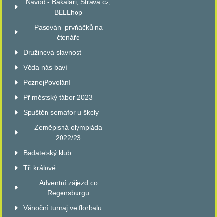
Návod - Bakaláři, Strava.cz,
BELLhop
Pasování prvňáčků na
čtenáře
Družinová slavnost
Věda nás baví
PoznejPovolání
Příměstský tábor 2023
Spuštěn semafor u školy
Zeměpisná olympiáda
2022/23
Badatelský klub
Tři králové
Adventní zájezd do
Regensburgu
Vánoční turnaj ve florbalu