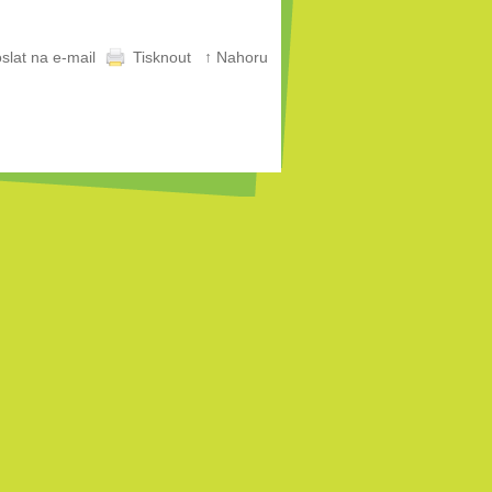
slat na e-mail
Tisknout
↑ Nahoru