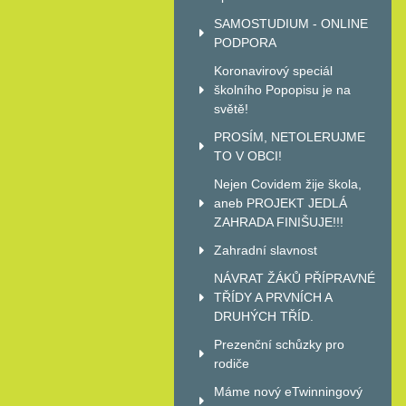
SAMOSTUDIUM - ONLINE
PODPORA
Koronavirový speciál
školního Popopisu je na
světě!
PROSÍM, NETOLERUJME
TO V OBCI!
Nejen Covidem žije škola,
aneb PROJEKT JEDLÁ
ZAHRADA FINIŠUJE!!!
Zahradní slavnost
NÁVRAT ŽÁKŮ PŘÍPRAVNÉ
TŘÍDY A PRVNÍCH A
DRUHÝCH TŘÍD.
Prezenční schůzky pro
rodiče
Máme nový eTwinningový