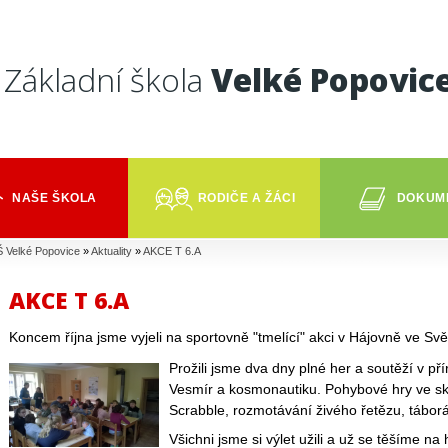
Základní škola
Velké Popovic
NAŠE ŠKOLA
RODIČE A ŽÁCI
DOKUM
 Velké Popovice
»
Aktuality
»
AKCE T 6.A
AKCE T 6.A
Koncem října jsme vyjeli na sportovně "tmelící" akci v Hájovně ve Svět
Prožili jsme dva dny plné her a soutěží v 
Vesmír a kosmonautiku. Pohybové hry ve ska
Scrabble, rozmotávání živého řetězu, tábo
Všichni jsme si výlet užili a už se těšíme na