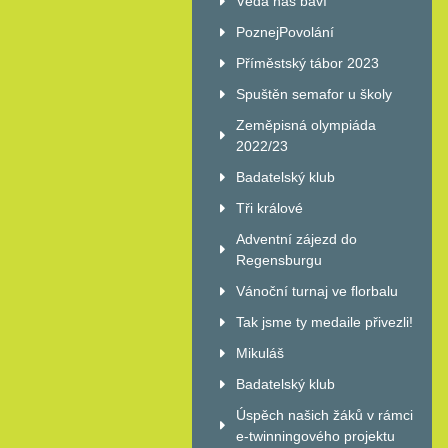
Věda nás baví
PoznejPovolání
Příměstský tábor 2023
Spuštěn semafor u školy
Zeměpisná olympiáda
2022/23
Badatelský klub
Tři králové
Adventní zájezd do
Regensburgu
Vánoční turnaj ve florbalu
Tak jsme ty medaile přivezli!
Mikuláš
Badatelský klub
Úspěch našich žáků v rámci
e-twinningového projektu