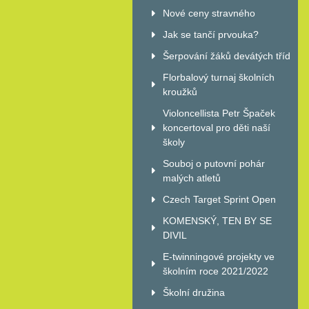
Nové ceny stravného
Jak se tančí prvouka?
Šerpování žáků devátých tříd
Florbalový turnaj školních
kroužků
Violoncellista Petr Špaček
koncertoval pro děti naší
školy
Souboj o putovní pohár
malých atletů
Czech Target Sprint Open
KOMENSKÝ, TEN BY SE
DIVIL
E-twinningové projekty ve
školním roce 2021/2022
Školní družina