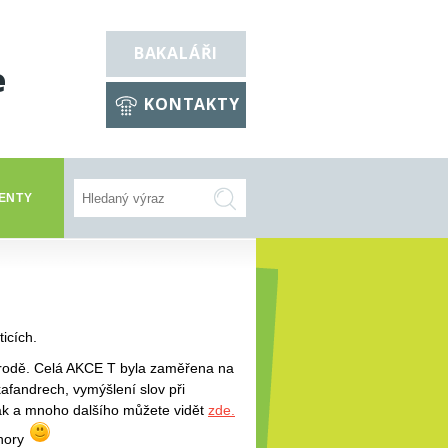
BAKALÁŘI
e
KONTAKTY
ENTY
icích.
přírodě. Celá AKCE T byla zaměřena na
fandrech, vymýšlení slov při
rák a mnoho dalšího můžete vidět
zde.
 hory