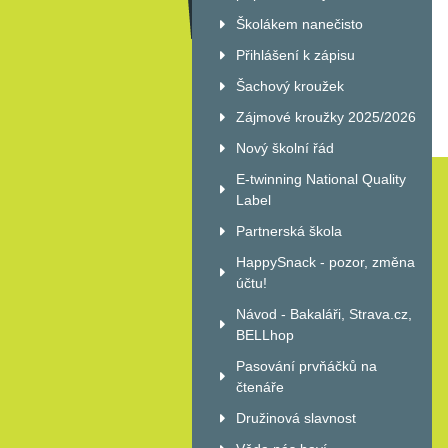
Školákem nanečisto
Přihlášení k zápisu
Šachový kroužek
Zájmové kroužky 2025/2026
Nový školní řád
E-twinning National Quality
Label
Partnerská škola
HappySnack - pozor, změna
účtu!
Návod - Bakaláři, Strava.cz,
BELLhop
Pasování prvňáčků na
čtenáře
Družinová slavnost