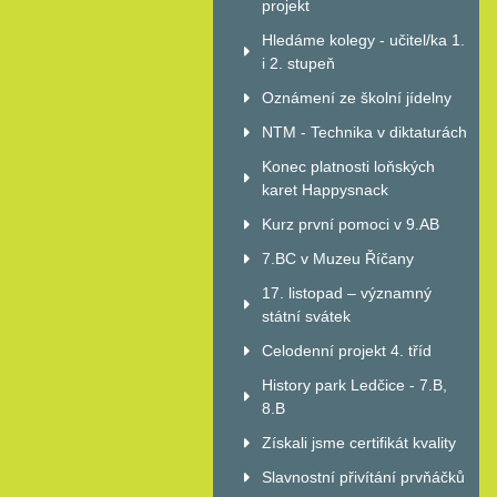
projekt
Hledáme kolegy - učitel/ka 1.
i 2. stupeň
Oznámení ze školní jídelny
NTM - Technika v diktaturách
Konec platnosti loňských
karet Happysnack
Kurz první pomoci v 9.AB
7.BC v Muzeu Říčany
17. listopad – významný
státní svátek
Celodenní projekt 4. tříd
History park Ledčice - 7.B,
8.B
Získali jsme certifikát kvality
Slavnostní přivítání prvňáčků