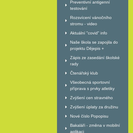
Preventivní antigenní
testování
Rozsvícení vánočního
stromu - video
Aktuální "covid" info
Naše škola se zapojila do
projektu Dějepis +
Zápis ze zasedání školské
rady
Čtenářský klub
Všeobecná sportovní
příprava s prvky atletiky
Zvýšení cen stravného
Zvýšení úplaty za družinu
Nové číslo Popopisu
Bakaláři - změna v mobilní
aplikaci