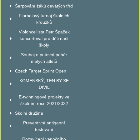
Šerpování žáků devátých tříd
Florbalový turnaj školních
kroužků
Violoncellista Petr Špaček
koncertoval pro děti naší
školy
Souboj o putovní pohár
malých atletů
Czech Target Sprint Open
KOMENSKÝ, TEN BY SE
DIVIL
E-twinningové projekty ve
školním roce 2021/2022
Školní družina
Preventivní antigenní
testování
Rozsvícení vánočního