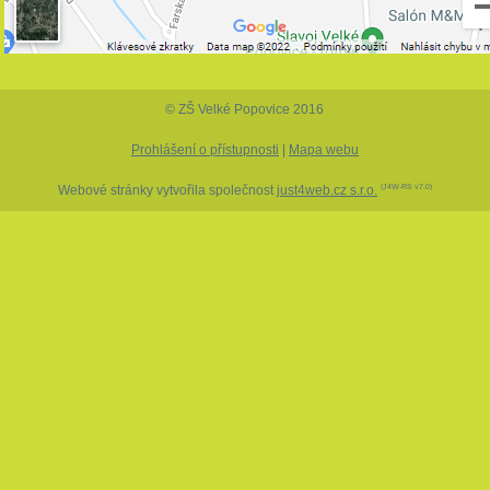
© ZŠ Velké Popovice 2016
Prohlášení o přístupnosti
|
Mapa webu
Webové stránky vytvořila společnost
just4web.cz s.r.o.
(J4W-RS v7.0)