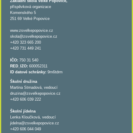
Základní škola Velké Popovice,
příspěvková organizace
Komenského 5
251 69 Velké Popovice
www.zsvelkepopovice.cz
skola@zsvelkepopovice.cz
+420 323 665 200
+420 731 449 241
IČO:
750 31 540
RED_IZO:
600052311
ID datové schránky:
9m6tdrm
Školní družina
Martina Strnadová, vedoucí
druzina@zsvelkepopovice.cz
+420 606 039 222
Školní jídelna
Lenka Kloučková, vedoucí
jidelna@zsvelkepopovice.cz
+420 606 044 049