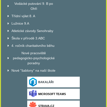
Vodácké putování 9. B po
Ohři
Třídní výlet 8. A
Lužnice 9.A
Atletické závody Senohraby
Škola v přírodě 3.ABC
4. ročník charitativního běhu
Nové pracoviště
pedagogicko-psychologické
poradny
Nové "šablony" na naší škole
BAKALÁŘI
MICROSOFT TEAMS
STRAVA.CZ