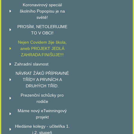
Koronavirový speciál
školního Popopisu je na
světě!
PROSÍM, NETOLERUJME
TO V OBCI!
Nejen Covidem žije škola,
aneb PROJEKT JEDLÁ
ZAHRADA FINIŠUJE!!!
Zahradní slavnost
NÁVRAT ŽÁKŮ PŘÍPRAVNÉ
TŘÍDY A PRVNÍCH A
DRUHÝCH TŘÍD.
Prezenční schůzky pro
rodiče
Máme nový eTwinningový
projekt
Hledáme kolegy - učitel/ka 1.
i 2. stupeň