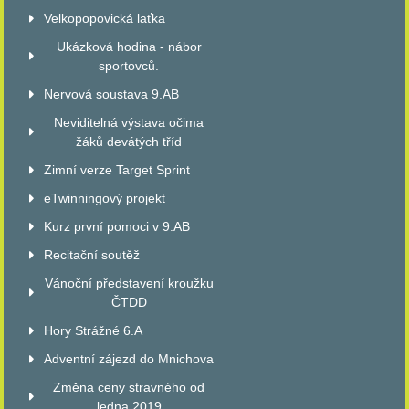
Velkopopovická laťka
Ukázková hodina - nábor
sportovců.
Nervová soustava 9.AB
Neviditelná výstava očima
žáků devátých tříd
Zimní verze Target Sprint
eTwinningový projekt
Kurz první pomoci v 9.AB
Recitační soutěž
Vánoční představení kroužku
ČTDD
Hory Strážné 6.A
Adventní zájezd do Mnichova
Změna ceny stravného od
ledna 2019