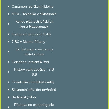
Oznámení ze školní jídelny
NTM - Technika v diktaturách
Konec platnosti loňských
karet Happysnack
Kurz první pomoci v 9.AB
7.BC v Muzeu Říčany
17. listopad – významný
státní svátek
Celodenní projekt 4. tříd
History park Ledčice - 7.B,
8.B
Získali jsme certifikát kvality
Slavnostní přivítání prvňáčků
Badatelský klub
Příprava na cambridgeské