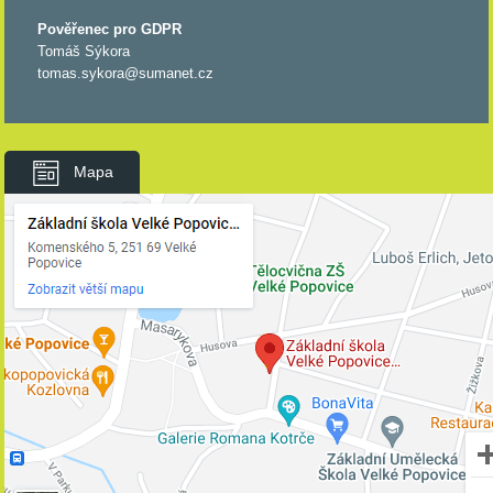
Pověřenec pro GDPR
Tomáš Sýkora
tomas.sykora@sumanet.cz
Mapa