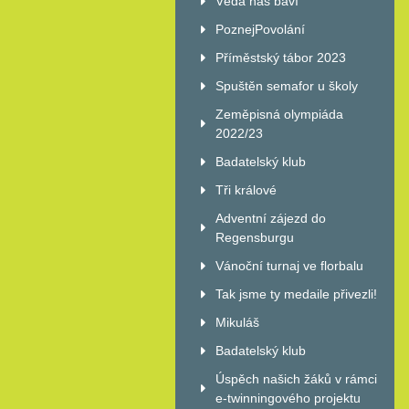
Věda nás baví
PoznejPovolání
Příměstský tábor 2023
Spuštěn semafor u školy
Zeměpisná olympiáda
2022/23
Badatelský klub
Tři králové
Adventní zájezd do
Regensburgu
Vánoční turnaj ve florbalu
Tak jsme ty medaile přivezli!
Mikuláš
Badatelský klub
Úspěch našich žáků v rámci
e-twinningového projektu