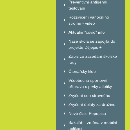
Preventivní antigenní
testování
Rozsvícení vánočního
stromu - video
Aktuální "covid" info
Naše škola se zapojila do
projektu Dějepis +
Zápis ze zasedání školské
rady
Čtenářský klub
Všeobecná sportovní
příprava s prvky atletiky
Zvýšení cen stravného
Zvýšení úplaty za družinu
Nové číslo Popopisu
Bakaláři - změna v mobilní
aplikaci