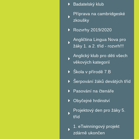
Badatelský klub
Příprava na cambridgeské
zkoušky
Rozvrhy 2019/2020
Angličtina Lingua Nova pro
žáky 1. a 2. tříd - rozvrh!!!
Anglický klub pro děti všech
věkových kategorií
Škola v přírodě 7.B
Šerpování žáků devátých tříd
Pasování na čtenáře
Obyčejné hrdinství
Projektový den pro žáky 5.
tříd
1. eTwinningový projekt
zdárně ukončen