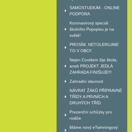
SAMOSTUDIUM - ONLINE
PODPORA
Koronavirový speciál
školního Popopisu je na
světě!
PROSÍM, NETOLERUJME
TO V OBCI!
Nejen Covidem žije škola,
aneb PROJEKT JEDLÁ
ZAHRADA FINIŠUJE!!!
Zahradní slavnost
NÁVRAT ŽÁKŮ PŘÍPRAVNÉ
TŘÍDY A PRVNÍCH A
DRUHÝCH TŘÍD.
Prezenční schůzky pro
rodiče
Máme nový eTwinningový