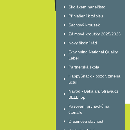
Školákem nanečisto
Přihlášení k zápisu
Šachový kroužek
Zájmové kroužky 2025/2026
Nový školní řád
E-twinning National Quality
Label
Partnerská škola
HappySnack - pozor, změna
účtu!
Návod - Bakaláři, Strava.cz,
BELLhop
Pasování prvňáčků na
čtenáře
Družinová slavnost