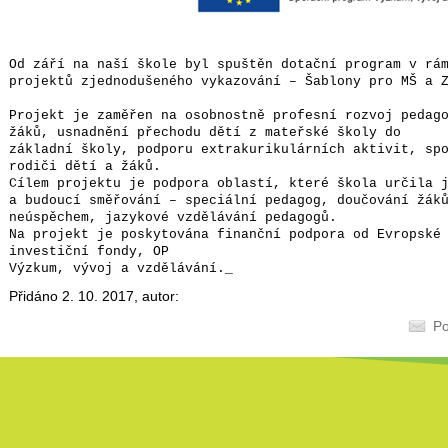
Od září na naší škole byl spuštěn dotační program v rá
projektů zjednodušeného vykazování – Šablony pro MŠ a 
Projekt je zaměřen na osobnostně profesní rozvoj pedag
žáků, usnadnění přechodu dětí z mateřské školy do
základní školy, podporu extrakurikulárních aktivit, sp
rodiči dětí a žáků.
Cílem projektu je podpora oblastí, které škola určila 
a budoucí směřování – speciální pedagog, doučování žák
neúspěchem, jazykové vzdělávání pedagogů.
Na projekt je poskytována finanční podpora od Evropské
investiční fondy, OP
Výzkum, vývoj a vzdělávání._
Přidáno 2. 10. 2017, autor:
Po