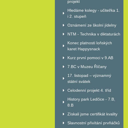
projekt
Hledáme kolegy - učitel/ka 1.
i 2. stupeň
Oznámení ze školní jídelny
NTM - Technika v diktaturách
Konec platnosti loňských
karet Happysnack
Kurz první pomoci v 9.AB
7.BC v Muzeu Říčany
17. listopad – významný
státní svátek
Celodenní projekt 4. tříd
History park Ledčice - 7.B,
8.B
Získali jsme certifikát kvality
Slavnostní přivítání prvňáčků