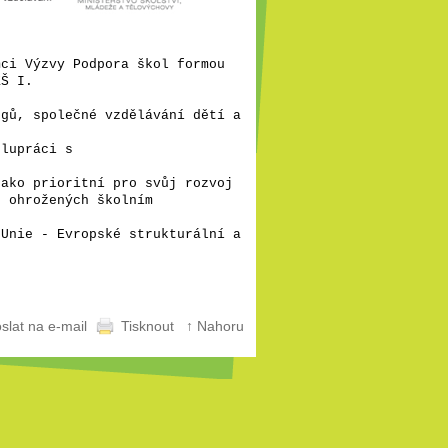
mci Výzvy Podpora škol formou
ZŠ I.
ogů, společné vzdělávání dětí a
olupráci s
jako prioritní pro svůj rozvoj
ů ohrožených školním
 Unie - Evropské strukturální a
slat na e-mail
Tisknout
↑ Nahoru