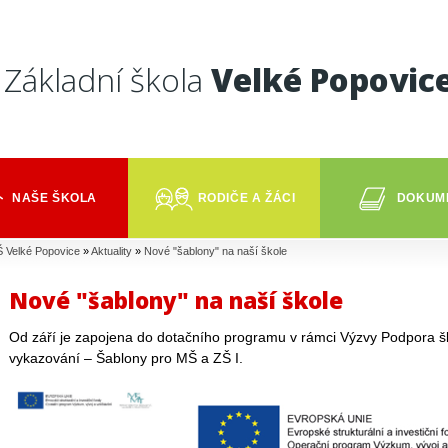
Základní škola
Velké Popovic
NAŠE ŠKOLA
RODIČE A ŽÁCI
DOKUM
 Velké Popovice
»
Aktuality
»
Nové "šablony" na naší škole
Nové "šablony" na naší škole
Od září je zapojena do dotačního programu v rámci Výzvy Podpora š
vykazování – Šablony pro MŠ a ZŠ I.