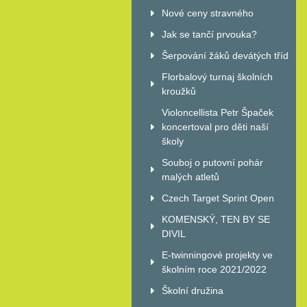
Nové ceny stravného
Jak se tančí prvouka?
Šerpování žáků devátých tříd
Florbalový turnaj školních
kroužků
Violoncellista Petr Špaček
koncertoval pro děti naší
školy
Souboj o putovní pohár
malých atletů
Czech Target Sprint Open
KOMENSKÝ, TEN BY SE
DIVIL
E-twinningové projekty ve
školním roce 2021/2022
Školní družina