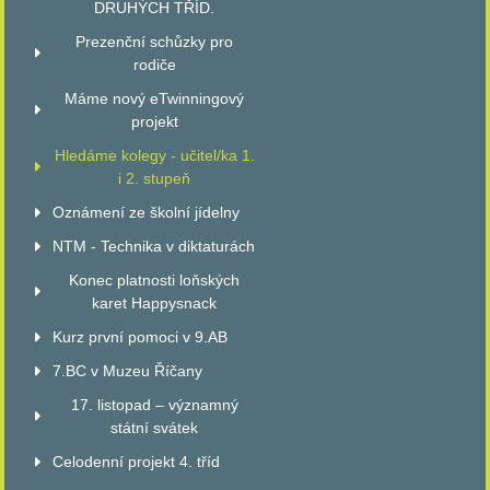
DRUHÝCH TŘÍD.
Prezenční schůzky pro
rodiče
Máme nový eTwinningový
projekt
Hledáme kolegy - učitel/ka 1.
i 2. stupeň
Oznámení ze školní jídelny
NTM - Technika v diktaturách
Konec platnosti loňských
karet Happysnack
Kurz první pomoci v 9.AB
7.BC v Muzeu Říčany
17. listopad – významný
státní svátek
Celodenní projekt 4. tříd