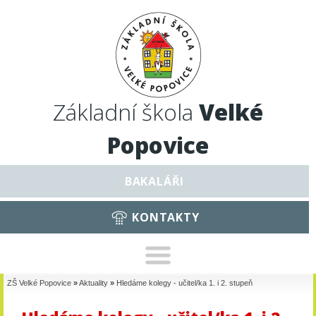
Základní škola
Velké
Popovice
BAKALÁŘI
KONTAKTY
ZŠ Velké Popovice
»
Aktuality
»
Hledáme kolegy - učitel/ka 1. i 2. stupeň