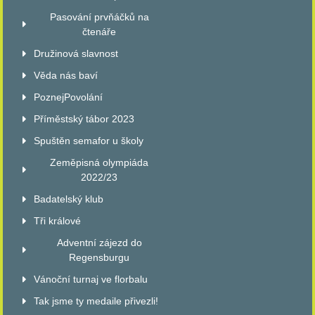
Pasování prvňáčků na
čtenáře
Družinová slavnost
Věda nás baví
PoznejPovolání
Příměstský tábor 2023
Spuštěn semafor u školy
Zeměpisná olympiáda
2022/23
Badatelský klub
Tři králové
Adventní zájezd do
Regensburgu
Vánoční turnaj ve florbalu
Tak jsme ty medaile přivezli!