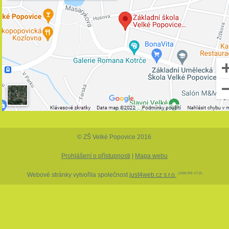
© ZŠ Velké Popovice 2016
Prohlášení o přístupnosti
|
Mapa webu
Webové stránky vytvořila společnost
just4web.cz s.r.o.
(J4W-RS v7.0)