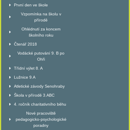
První den ve škole
Vzpomínka na školu v
přírodě
Ohlédnutí za koncem
školního roku
Čtenář 2018
Vodácké putování 9. B po
Ohři
Třídní výlet 8. A
Lužnice 9.A
Atletické závody Senohraby
Škola v přírodě 3.ABC
4. ročník charitativního běhu
Nové pracoviště
pedagogicko-psychologické
poradny