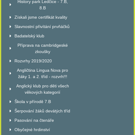
History park Ledčice - 7.B,
8.B
Získali jsme certifikát kvality
Slavnostní přivítání prvňáčků
Badatelský klub
Příprava na cambridgeské
zkoušky
Rozvrhy 2019/2020
Angličtina Lingua Nova pro
žáky 1. a 2. tříd - rozvrh!!!
Anglický klub pro děti všech
věkových kategorií
Škola v přírodě 7.B
Šerpování žáků devátých tříd
Pasování na čtenáře
Obyčejné hrdinství