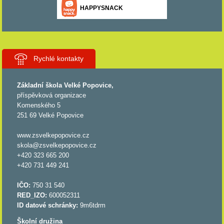
HAPPYSNACK
Rychlé kontakty
Základní škola Velké Popovice,
příspěvková organizace
Komenského 5
251 69 Velké Popovice
www.zsvelkepopovice.cz
skola@zsvelkepopovice.cz
+420 323 665 200
+420 731 449 241
IČO:
750 31 540
RED_IZO:
600052311
ID datové schránky:
9m6tdrm
Školní družina