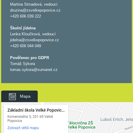
Martina Strnadová, vedoucí
druzina@zsvelkepopovice.cz
+420 606 039 222
Školní jídelna
Lenka Kloučková, vedoucí
jidelna@zsvelkepopovice.cz
+420 606 044 049
Pověřenec pro GDPR
Tomáš Sýkora
tomas.sykora@sumanet.cz
Mapa