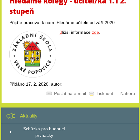
Hledáme kolegy - učitel/ka 1. i 2.
stupeň
Přijďte pracovat k nám. Hledáme učitele od září 2020.
B
ližší informace
zde
.
Přidáno 17. 2. 2020, autor:
Poslat na e-mail
Tisknout
↑ Nahoru
Aktuality
Schůzka pro budoucí
prvňáčky