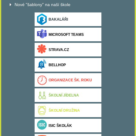
Nové "šablony" na naší škole
BAKALÁŘI
MICROSOFT TEAMS
STRAVA.CZ
BELLHOP
ORGANIZACE ŠK. ROKU
ŠKOLNÍ JÍDELNA
ŠKOLNÍ DRUŽINA
ISIC ŠKOLÁK