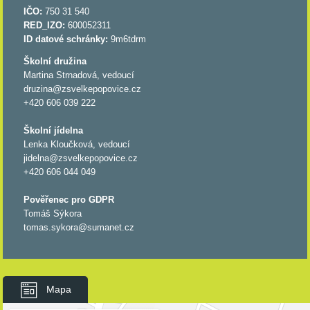
IČO:
750 31 540
RED_IZO:
600052311
ID datové schránky:
9m6tdrm
Školní družina
Martina Strnadová, vedoucí
druzina@zsvelkepopovice.cz
+420 606 039 222
Školní jídelna
Lenka Kloučková, vedoucí
jidelna@zsvelkepopovice.cz
+420 606 044 049
Pověřenec pro GDPR
Tomáš Sýkora
tomas.sykora@sumanet.cz
Mapa