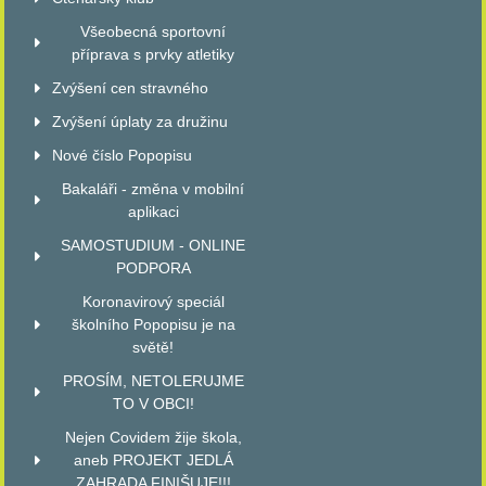
Všeobecná sportovní
příprava s prvky atletiky
Zvýšení cen stravného
Zvýšení úplaty za družinu
Nové číslo Popopisu
Bakaláři - změna v mobilní
aplikaci
SAMOSTUDIUM - ONLINE
PODPORA
Koronavirový speciál
školního Popopisu je na
světě!
PROSÍM, NETOLERUJME
TO V OBCI!
Nejen Covidem žije škola,
aneb PROJEKT JEDLÁ
ZAHRADA FINIŠUJE!!!