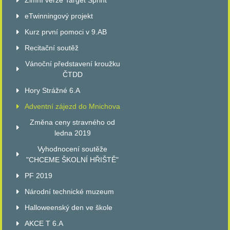
Zimní verze Target Sprint
eTwinningový projekt
Kurz první pomoci v 9.AB
Recitační soutěž
Vánoční představení kroužku
ČTDD
Hory Strážné 6.A
Adventní zájezd do Mnichova
Změna ceny stravného od
ledna 2019
Vyhodnocení soutěže
"CHCEME ŠKOLNÍ HŘIŠTĚ"
PF 2019
Národní technické muzeum
Halloweenský den ve škole
AKCE T 6.A