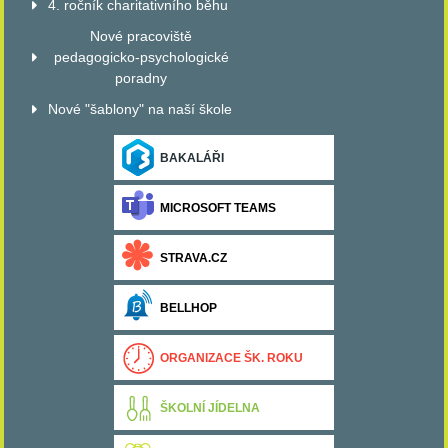
4. ročník charitativního běhu
Nové pracoviště
pedagogicko-psychologické
poradny
Nové "šablony" na naší škole
BAKALÁŘI
MICROSOFT TEAMS
STRAVA.CZ
BELLHOP
ORGANIZACE ŠK. ROKU
ŠKOLNÍ JÍDELNA