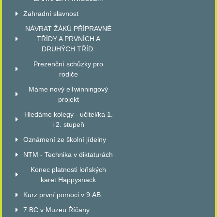
Zahradní slavnost
NÁVRAT ŽÁKŮ PŘÍPRAVNÉ
TŘÍDY A PRVNÍCH A
DRUHÝCH TŘÍD.
Prezenční schůzky pro
rodiče
Máme nový eTwinningový
projekt
Hledáme kolegy - učitel/ka 1.
i 2. stupeň
Oznámení ze školní jídelny
NTM - Technika v diktaturách
Konec platnosti loňských
karet Happysnack
Kurz první pomoci v 9.AB
7.BC v Muzeu Říčany