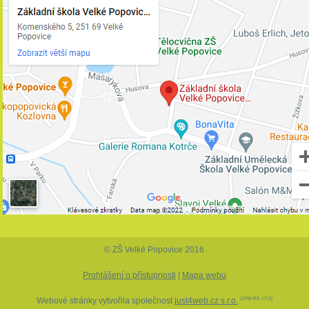
© ZŠ Velké Popovice 2016
Prohlášení o přístupnosti
|
Mapa webu
Webové stránky vytvořila společnost
just4web.cz s.r.o.
(J4W-RS v7.0)