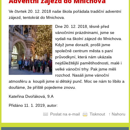
Adventní zájezd do Mnichova
Ve čtvrtek 20. 12. 2018 naše škola pořádala tradiční adventní
zájezd, tentokrát do Mnichova.
Dne 20. 12. 2018, těsně před
vánočními prázdninami, jsme se
vydali na školní zájezd do Mnichova.
Když jsme dorazili, prošli jsme
společně centrum města s paní
průvodkyní, která nám ukázala
nejdůležitější pamětihodnosti, malé i
velké vánoční trhy. Pak jsme měli
rozchod. Nasáli jsme vánoční
atmosféru a koupili jsme si dětský punč. Moc se nám to líbilo a
doufáme, že příště pojedeme znovu.
Kateřina Dvořáková, 9.A
Přidáno 11. 1. 2019, autor:
Poslat na e-mail
Tisknout
↑ Nahoru