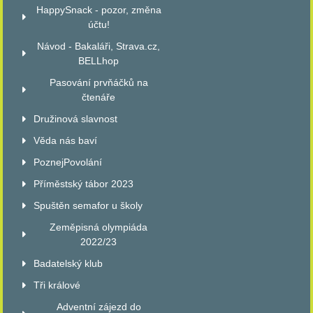
HappySnack - pozor, změna
účtu!
Návod - Bakaláři, Strava.cz,
BELLhop
Pasování prvňáčků na
čtenáře
Družinová slavnost
Věda nás baví
PoznejPovolání
Příměstský tábor 2023
Spuštěn semafor u školy
Zeměpisná olympiáda
2022/23
Badatelský klub
Tři králové
Adventní zájezd do