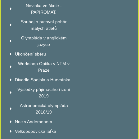
Novinka ve škole -
PAPÍROMAT.
Souboj o putovní pohár
malých atletů
Olympiáda v anglickém
jazyce
Ukončení sběru
Workshop Optika v NTM v
Praze
Divadlo Spejbla a Hurvnínka
Výsledky přijímacího řízení
2019
Astronomická olympiáda
2018/19
Noc s Andersenem
Velkopopovická laťka