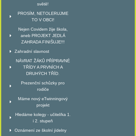
světě!
PROSÍM, NETOLERUJME
TO V OBCI!
Nejen Covidem žije škola,
aneb PROJEKT JEDLÁ
ZAHRADA FINIŠUJE!!!
Zahradní slavnost
NÁVRAT ŽÁKŮ PŘÍPRAVNÉ
TŘÍDY A PRVNÍCH A
DRUHÝCH TŘÍD.
Prezenční schůzky pro
rodiče
Máme nový eTwinningový
projekt
Hledáme kolegy - učitel/ka 1.
i 2. stupeň
Oznámení ze školní jídelny