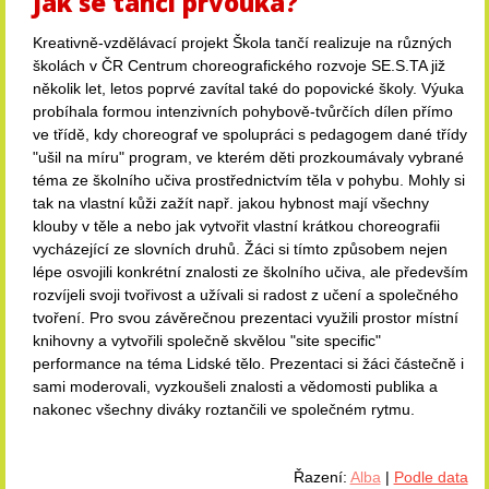
Jak se tančí prvouka?
Kreativně-vzdělávací projekt Škola tančí realizuje na různých
školách v ČR Centrum choreografického rozvoje SE.S.TA již
několik let, letos poprvé zavítal také do popovické školy. Výuka
probíhala formou intenzivních pohybově-tvůrčích dílen přímo
ve třídě, kdy choreograf ve spolupráci s pedagogem dané třídy
"ušil na míru" program, ve kterém děti prozkoumávaly vybrané
téma ze školního učiva prostřednictvím těla v pohybu. Mohly si
tak na vlastní kůži zažít např. jakou hybnost mají všechny
klouby v těle a nebo jak vytvořit vlastní krátkou choreografii
vycházející ze slovních druhů. Žáci si tímto způsobem nejen
lépe osvojili konkrétní znalosti ze školního učiva, ale především
rozvíjeli svoji tvořivost a užívali si radost z učení a společného
tvoření. Pro svou závěrečnou prezentaci využili prostor místní
knihovny a vytvořili společně skvělou "site specific"
performance na téma Lidské tělo. Prezentaci si žáci částečně i
sami moderovali, vyzkoušeli znalosti a vědomosti publika a
nakonec všechny diváky roztančili ve společném rytmu.
Řazení:
Alba
|
Podle data