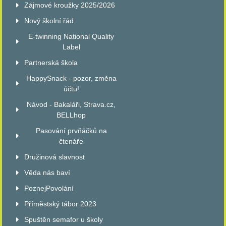
Zájmové kroužky 2025/2026
Nový školní řád
E-twinning National Quality
Label
Partnerská škola
HappySnack - pozor, změna
účtu!
Návod - Bakaláři, Strava.cz,
BELLhop
Pasování prvňáčků na
čtenáře
Družinová slavnost
Věda nás baví
PoznejPovolání
Příměstský tábor 2023
Spuštěn semafor u školy