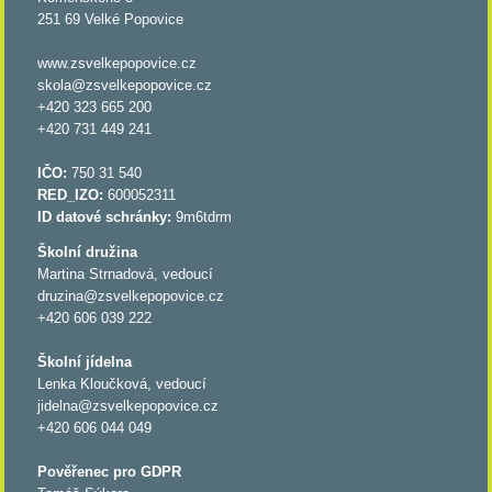
251 69 Velké Popovice
www.zsvelkepopovice.cz
skola@zsvelkepopovice.cz
+420 323 665 200
+420 731 449 241
IČO:
750 31 540
RED_IZO:
600052311
ID datové schránky:
9m6tdrm
Školní družina
Martina Strnadová, vedoucí
druzina@zsvelkepopovice.cz
+420 606 039 222
Školní jídelna
Lenka Kloučková, vedoucí
jidelna@zsvelkepopovice.cz
+420 606 044 049
Pověřenec pro GDPR