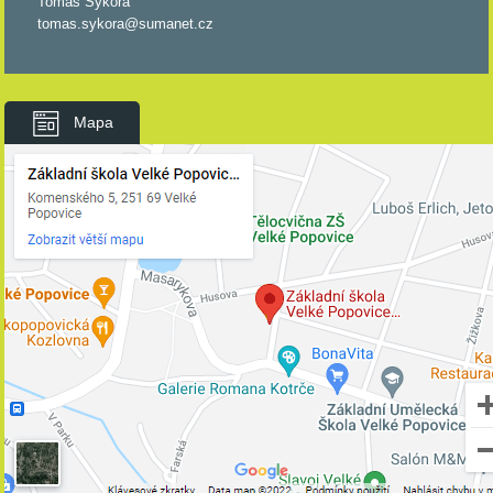
Tomáš Sýkora
tomas.sykora@sumanet.cz
Mapa