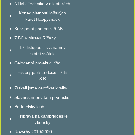
NTM - Technika v diktaturách
Konec platnosti loňských
karet Happysnack
Kurz první pomoci v 9.AB
7.BC v Muzeu Říčany
17. listopad – významný
státní svátek
Celodenní projekt 4. tříd
History park Ledčice - 7.B,
8.B
Získali jsme certifikát kvality
Slavnostní přivítání prvňáčků
Badatelský klub
Příprava na cambridgeské
zkoušky
Rozvrhy 2019/2020