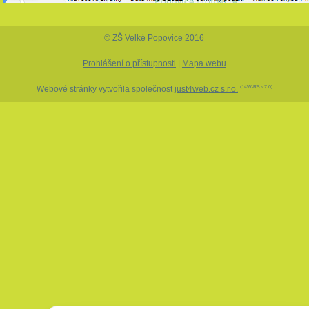
© ZŠ Velké Popovice 2016
Prohlášení o přístupnosti
|
Mapa webu
Webové stránky vytvořila společnost
just4web.cz s.r.o.
(J4W-RS v7.0)