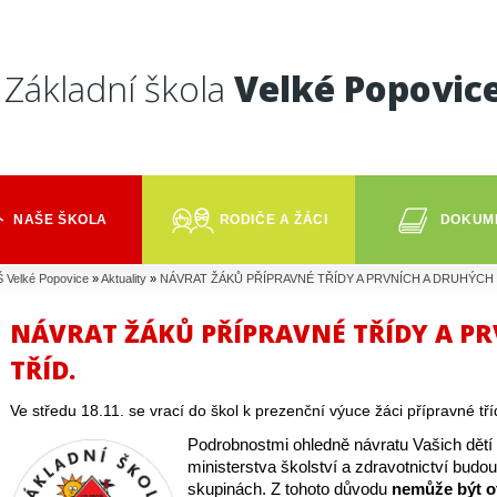
Základní škola
Velké Popovic
NAŠE ŠKOLA
RODIČE A ŽÁCI
DOKUM
 Velké Popovice
»
Aktuality
»
NÁVRAT ŽÁKŮ PŘÍPRAVNÉ TŘÍDY A PRVNÍCH A DRUHÝCH 
NÁVRAT ŽÁKŮ PŘÍPRAVNÉ TŘÍDY A P
TŘÍD.
Ve středu 18.11. se vrací do škol k prezenční výuce žáci přípravné tř
Podrobnostmi ohledně návratu Vašich dětí 
ministerstva školství a zdravotnictví bud
skupinách. Z tohoto důvodu 
nemůže být ot