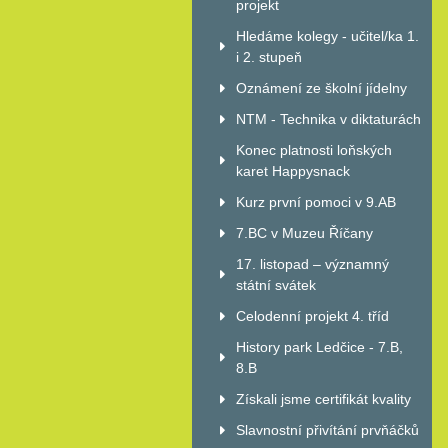
projekt
Hledáme kolegy - učitel/ka 1.
i 2. stupeň
Oznámení ze školní jídelny
NTM - Technika v diktaturách
Konec platnosti loňských
karet Happysnack
Kurz první pomoci v 9.AB
7.BC v Muzeu Říčany
17. listopad – významný
státní svátek
Celodenní projekt 4. tříd
History park Ledčice - 7.B,
8.B
Získali jsme certifikát kvality
Slavnostní přivítání prvňáčků