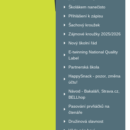
Školákem nanečisto
Přihlášení k zápisu
Šachový kroužek
Zájmové kroužky 2025/2026
Nový školní řád
E-twinning National Quality
Label
Partnerská škola
HappySnack - pozor, změna
účtu!
Návod - Bakaláři, Strava.cz,
BELLhop
Pasování prvňáčků na
čtenáře
Družinová slavnost