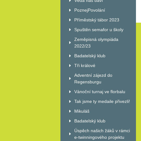
Věda nás baví
PoznejPovolání
Příměstský tábor 2023
Spuštěn semafor u školy
Zeměpisná olympiáda
2022/23
Badatelský klub
Tři králové
Adventní zájezd do
Regensburgu
Vánoční turnaj ve florbalu
Tak jsme ty medaile přivezli!
Mikuláš
Badatelský klub
Úspěch našich žáků v rámci
e-twinningového projektu