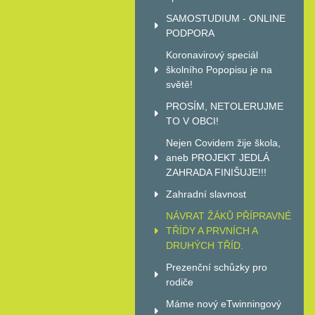
SAMOSTUDIUM - ONLINE
PODPORA
Koronavirový speciál
školního Popopisu je na
světě!
PROSÍM, NETOLERUJME
TO V OBCI!
Nejen Covidem žije škola,
aneb PROJEKT JEDLÁ
ZAHRADA FINIŠUJE!!!
Zahradní slavnost
NÁVRAT ŽÁKŮ PŘÍPRAVNÉ
TŘÍDY A PRVNÍCH A
DRUHÝCH TŘÍD.
Prezenční schůzky pro
rodiče
Máme nový eTwinningový