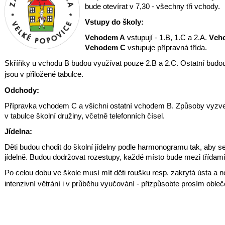
bude otevírat v 7,30 - všechny tři vchody.
Vstupy do školy:
Vchodem A
 vstupují - 1.B, 1.C a 2.A. 
Vch
Vchodem C
 vstupuje přípravná třída.
Skříňky u vchodu B budou využívat pouze 2.B a 2.C. Ostatní budou 
jsou v přiložené tabulce.
Odchody:
Přípravka vchodem C a všichni ostatní vchodem B. Způsoby vyzve
v tabulce školní družiny, včetně telefonních čísel.
Jídelna:
Děti budou chodit do školní jídelny podle harmonogramu tak, aby se 
jídelně. Budou dodržovat rozestupy, každé místo bude mezi třídami
Po celou dobu ve škole musí mít děti roušku resp. zakrytá ústa a no
intenzivní větrání i v průběhu vyučování - přizpůsobte prosím obleče