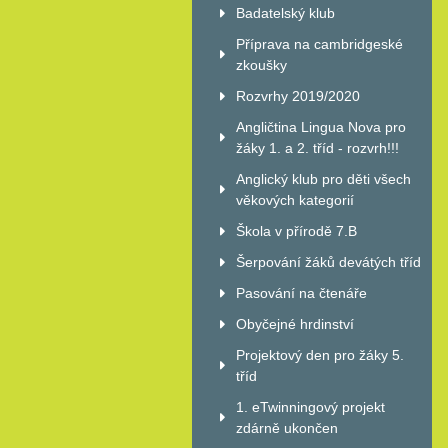
Badatelský klub
Příprava na cambridgeské
zkoušky
Rozvrhy 2019/2020
Angličtina Lingua Nova pro
žáky 1. a 2. tříd - rozvrh!!!
Anglický klub pro děti všech
věkových kategorií
Škola v přírodě 7.B
Šerpování žáků devátých tříd
Pasování na čtenáře
Obyčejné hrdinství
Projektový den pro žáky 5.
tříd
1. eTwinningový projekt
zdárně ukončen