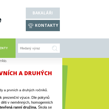
BAKALÁŘI
e
KONTAKTY
ENTY
TŘÍD.
RVNÍCH A DRUHÝCH
ídy a prvních a druhých ročníků.
k prezenční výuce. Dle pokynů 
ou děti v neměnných, homogenních 
evřená ranní družina.
 Škola se 