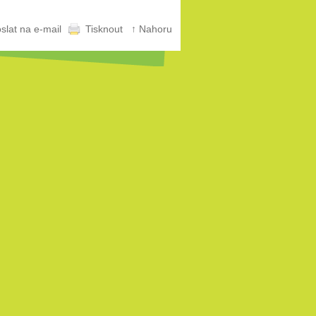
slat na e-mail
Tisknout
↑ Nahoru