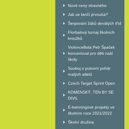
Nové ceny stravného
Jak se tančí prvouka?
Šerpování žáků devátých tříd
Florbalový turnaj školních
kroužků
Violoncellista Petr Špaček
koncertoval pro děti naší
školy
Souboj o putovní pohár
malých atletů
Czech Target Sprint Open
KOMENSKÝ, TEN BY SE
DIVIL
E-twinningové projekty ve
školním roce 2021/2022
Školní družina