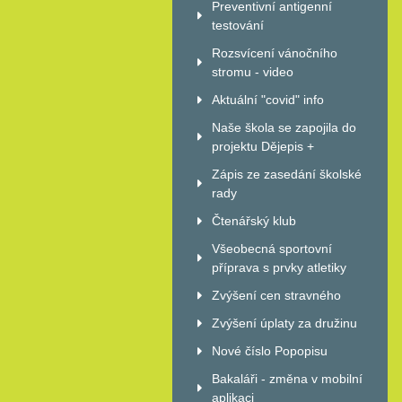
Preventivní antigenní
testování
Rozsvícení vánočního
stromu - video
Aktuální "covid" info
Naše škola se zapojila do
projektu Dějepis +
Zápis ze zasedání školské
rady
Čtenářský klub
Všeobecná sportovní
příprava s prvky atletiky
Zvýšení cen stravného
Zvýšení úplaty za družinu
Nové číslo Popopisu
Bakaláři - změna v mobilní
aplikaci