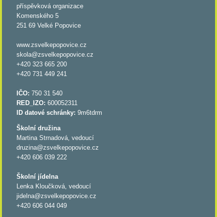
příspěvková organizace
Komenského 5
251 69 Velké Popovice
www.zsvelkepopovice.cz
skola@zsvelkepopovice.cz
+420 323 665 200
+420 731 449 241
IČO:
750 31 540
RED_IZO:
600052311
ID datové schránky:
9m6tdrm
Školní družina
Martina Strnadová, vedoucí
druzina@zsvelkepopovice.cz
+420 606 039 222
Školní jídelna
Lenka Kloučková, vedoucí
jidelna@zsvelkepopovice.cz
+420 606 044 049