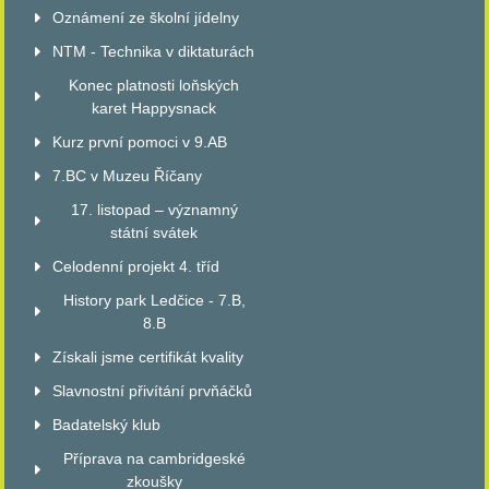
Oznámení ze školní jídelny
NTM - Technika v diktaturách
Konec platnosti loňských
karet Happysnack
Kurz první pomoci v 9.AB
7.BC v Muzeu Říčany
17. listopad – významný
státní svátek
Celodenní projekt 4. tříd
History park Ledčice - 7.B,
8.B
Získali jsme certifikát kvality
Slavnostní přivítání prvňáčků
Badatelský klub
Příprava na cambridgeské
zkoušky