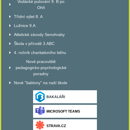
Vodácké putování 9. B po
Ohři
Třídní výlet 8. A
Lužnice 9.A
Atletické závody Senohraby
Škola v přírodě 3.ABC
4. ročník charitativního běhu
Nové pracoviště
pedagogicko-psychologické
poradny
Nové "šablony" na naší škole
BAKALÁŘI
MICROSOFT TEAMS
STRAVA.CZ