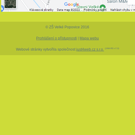
© ZŠ Velké Popovice 2016
Prohlášení o přístupnosti
|
Mapa webu
Webové stránky vytvořila společnost
just4web.cz s.r.o.
(J4W-RS v7.0)