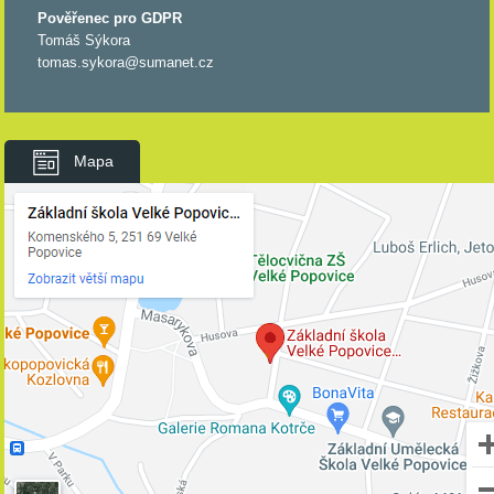
Pověřenec pro GDPR
Tomáš Sýkora
tomas.sykora@sumanet.cz
Mapa