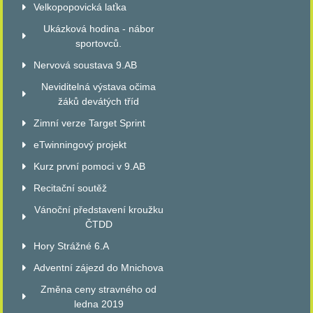
Velkopopovická laťka
Ukázková hodina - nábor
sportovců.
Nervová soustava 9.AB
Neviditelná výstava očima
žáků devátých tříd
Zimní verze Target Sprint
eTwinningový projekt
Kurz první pomoci v 9.AB
Recitační soutěž
Vánoční představení kroužku
ČTDD
Hory Strážné 6.A
Adventní zájezd do Mnichova
Změna ceny stravného od
ledna 2019