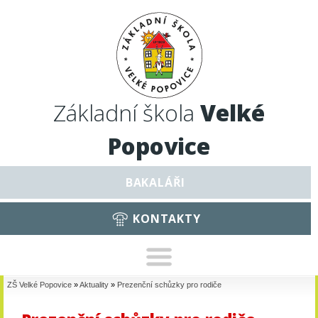
Základní škola
Velké
Popovice
BAKALÁŘI
KONTAKTY
ZŠ Velké Popovice
»
Aktuality
»
Prezenční schůzky pro rodiče