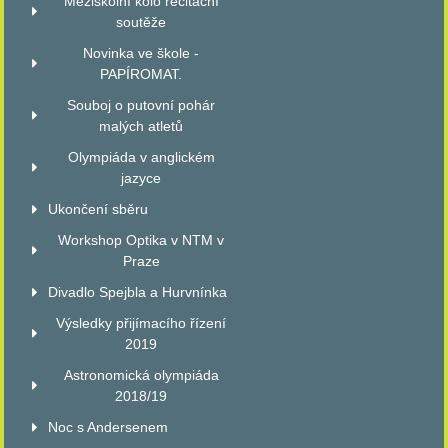
Meziškolní kolo recitační
soutěže
Novinka ve škole -
PAPÍROMAT.
Souboj o putovní pohár
malých atletů
Olympiáda v anglickém
jazyce
Ukončení sběru
Workshop Optika v NTM v
Praze
Divadlo Spejbla a Hurvnínka
Výsledky přijímacího řízení
2019
Astronomická olympiáda
2018/19
Noc s Andersenem