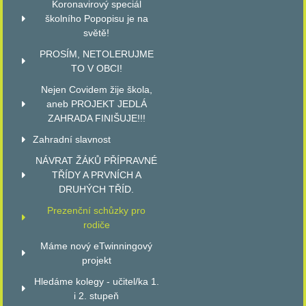
Koronavirový speciál
školního Popopisu je na
světě!
PROSÍM, NETOLERUJME
TO V OBCI!
Nejen Covidem žije škola,
aneb PROJEKT JEDLÁ
ZAHRADA FINIŠUJE!!!
Zahradní slavnost
NÁVRAT ŽÁKŮ PŘÍPRAVNÉ
TŘÍDY A PRVNÍCH A
DRUHÝCH TŘÍD.
Prezenční schůzky pro
rodiče
Máme nový eTwinningový
projekt
Hledáme kolegy - učitel/ka 1.
i 2. stupeň