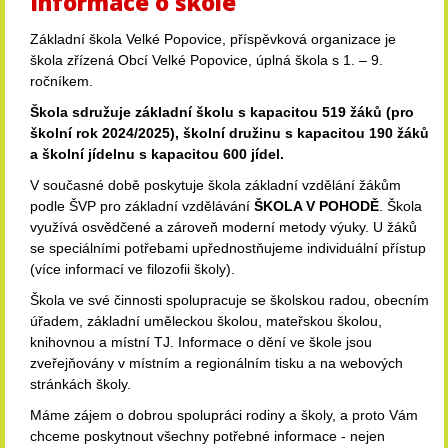
Informace o škole
Základní škola Velké Popovice, příspěvková organizace je
škola zřízená Obcí Velké Popovice, úplná škola s 1. – 9.
ročníkem.
Škola sdružuje základní školu s kapacitou 519 žáků (pro
školní rok 2024/2025), školní družinu s kapacitou 190 žáků
a školní jídelnu s kapacitou 600 jídel.
V současné době poskytuje škola základní vzdělání žákům
podle ŠVP pro základní vzdělávání
ŠKOLA V POHODĚ
. Škola
využívá osvědčené a zároveň moderní metody výuky. U žáků
se speciálními potřebami upřednostňujeme individuální přístup
(více informací ve filozofii školy).
Škola ve své činnosti spolupracuje se školskou radou, obecním
úřadem, základní uměleckou školou, mateřskou školou,
knihovnou a místní TJ. Informace o dění ve škole jsou
zveřejňovány v místním a regionálním tisku a na webových
stránkách školy.
Máme zájem o dobrou spolupráci rodiny a školy, a proto Vám
chceme poskytnout všechny potřebné informace - nejen