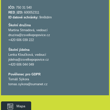
IČO:
750 31 540
RED_IZO:
600052311
ID datové schránky:
9m6tdrm
Školní družina
Martina Strnadová, vedoucí
druzina@zsvelkepopovice.cz
+420 606 039 222
Školní jídelna
Lenka Kloučková, vedoucí
jidelna@zsvelkepopovice.cz
+420 606 044 049
Pověřenec pro GDPR
Tomáš Sýkora
tomas.sykora@sumanet.cz
Mapa