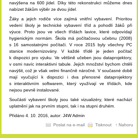
navýšena na 600 jídel. Díky této rekonstrukci můžeme dnes
nabízet žákům výběr ze dvou jídel.
Žáky a jejich rodiče více zajímá vnitřní vybavení. Prioritou
vedení školy je technické vybavení tříd a pohodlí žáků při
výuce. Proto jsou ve všech třídách lavice, které odpovídají
hygienickým normám. Škola má počítačovou učebnu (2008)
s 16 samostatnými počítači. V roce 2015 byly všechny PC
stanice modernizovány. V každé třídě je jeden počítač
k dispozici pro výuku. Ve většině učeben jsou dataprojektory,
v osmi navíc interaktivní tabule. Jejich množství bychom chtěli
navýšit, což je však velmi finančně náročné. V současné době
mají vyučující k dispozici i dva přenosné dataprojektory
s interaktivním softwarem, který využívají ve třídách, kde
nejsou pevně instalované.
Součástí vybavení školy jsou také vizualizéry, které nachází
uplatnění jak na prvním stupni, tak i na stupni druhém.
Přidáno 4. 10. 2016, autor: J4W Admin
Poslat na e-mail
Tisknout
↑ Nahoru