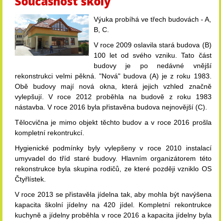
Současnost školy
Výuka probíhá ve třech budovách - A,
B, C.
V roce 2009 oslavila stará budova (B)
100 let od svého vzniku. Tato část
budovy je po nedávné vnější
rekonstrukci velmi pěkná. "Nová" budova (A) je z roku 1983.
Obě budovy mají nová okna, která jejich vzhled značně
vylepšují. V roce 2012 proběhla na budově z roku 1983
nástavba. V roce 2016 byla přistavěna budova nejnovější (C).
Tělocvična je mimo objekt těchto budov a v roce 2016 prošla
kompletní rekontrukcí.
Hygienické podmínky byly vylepšeny v roce 2010 instalací
umyvadel do tříd staré budovy. Hlavním organizátorem této
rekonstrukce byla skupina rodičů, ze které později vzniklo OS
Čtyřlístek.
V roce 2013 se přistavěla jídelna tak, aby mohla být navýšena
kapacita školní jídelny na 420 jídel. Kompletní rekontrukce
kuchyně a jídelny proběhla v roce 2016 a kapacita jídelny byla