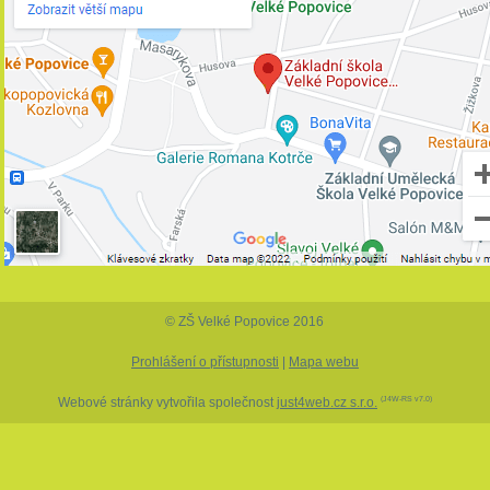
© ZŠ Velké Popovice 2016
Prohlášení o přístupnosti
|
Mapa webu
Webové stránky vytvořila společnost
just4web.cz s.r.o.
(J4W-RS v7.0)