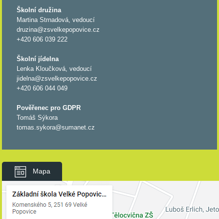
Školní družina
Martina Strnadová, vedoucí
druzina@zsvelkepopovice.cz
+420 606 039 222
Školní jídelna
Lenka Kloučková, vedoucí
jidelna@zsvelkepopovice.cz
+420 606 044 049
Pověřenec pro GDPR
Tomáš Sýkora
tomas.sykora@sumanet.cz
Mapa