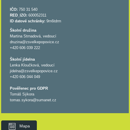
IČO:
750 31 540
RED_IZO:
600052311
ID datové schránky:
9m6tdrm
Školní družina
Martina Strnadová, vedoucí
druzina@zsvelkepopovice.cz
+420 606 039 222
Školní jídelna
Lenka Kloučková, vedoucí
jidelna@zsvelkepopovice.cz
+420 606 044 049
Pověřenec pro GDPR
Tomáš Sýkora
tomas.sykora@sumanet.cz
Mapa