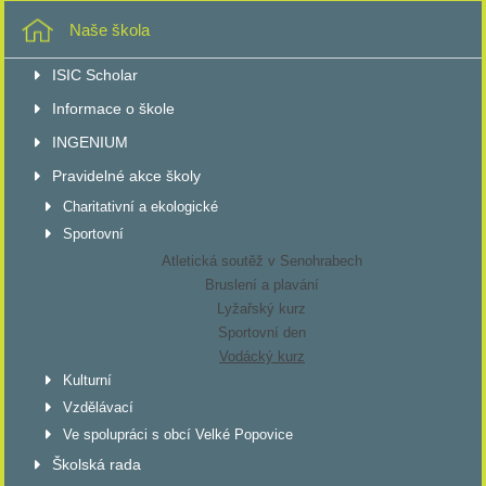
Naše škola
ISIC Scholar
Informace o škole
INGENIUM
Pravidelné akce školy
Charitativní a ekologické
Sportovní
Atletická soutěž v Senohrabech
Bruslení a plavání
Lyžařský kurz
Sportovní den
Vodácký kurz
Kulturní
Vzdělávací
Ve spolupráci s obcí Velké Popovice
Školská rada