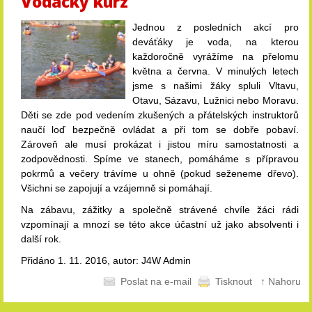
Vodácký kurz
Jednou z posledních akcí pro
deváťáky je voda, na kterou
každoročně vyrážíme na přelomu
května a června. V minulých letech
jsme s našimi žáky spluli Vltavu,
Otavu, Sázavu, Lužnici nebo Moravu.
Děti se zde pod vedením zkušených a přátelských instruktorů
naučí loď bezpečně ovládat a při tom se dobře pobaví.
Zároveň ale musí prokázat i jistou míru samostatnosti a
zodpovědnosti. Spíme ve stanech, pomáháme s přípravou
pokrmů a večery trávíme u ohně (pokud seženeme dřevo).
Všichni se zapojují a vzájemně si pomáhají.
Na zábavu, zážitky a společně strávené chvíle žáci rádi
vzpomínají a mnozí se této akce účastní už jako absolventi i
další rok.
Přidáno 1. 11. 2016, autor: J4W Admin
Poslat na e-mail
Tisknout
↑ Nahoru