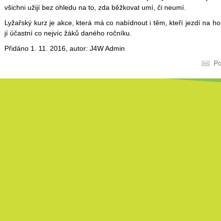
všichni užijí bez ohledu na to, zda běžkovat umí, či neumí.
Lyžařský kurz je akce, která má co nabídnout i těm, kteří jezdí na ho
jí účastní co nejvíc žáků daného ročníku.
Přidáno 1. 11. 2016, autor: J4W Admin
Po