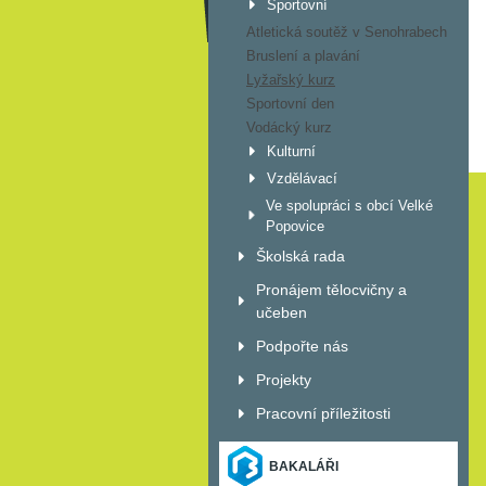
Sportovní
Atletická soutěž v Senohrabech
Bruslení a plavání
Lyžařský kurz
Sportovní den
Vodácký kurz
Kulturní
Vzdělávací
Ve spolupráci s obcí Velké
Popovice
Školská rada
Pronájem tělocvičny a
učeben
Podpořte nás
Projekty
Pracovní příležitosti
BAKALÁŘI