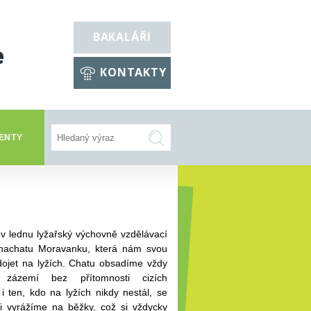
BAKALÁŘI
e
KONTAKTY
ENTY
v lednu lyžařský výchovně vzdělávací
e nachatu Moravanku, která nám svou
dojet na lyžích. Chatu obsadíme vždy
zázemí bez přítomnosti cizích
 ten, kdo na lyžích nikdy nestál, se
i vyrážíme na běžky, což si vždycky