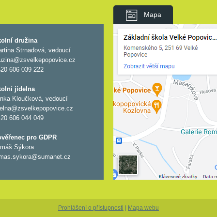
Mapa
olní družina
rtina Strnadová, vedoucí
uzina@zsvelkepopovice.cz
20 606 039 222
olní jídelna
nka Kloučková, vedoucí
delna@zsvelkepopovice.cz
20 606 044 049
ověřenec pro GDPR
máš Sýkora
mas.sykora@sumanet.cz
Prohlášení o přístupnosti
|
Mapa webu