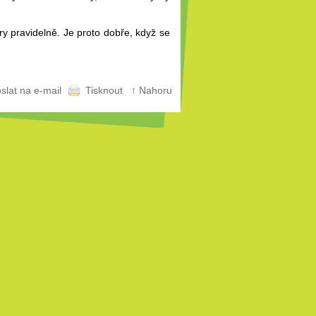
ry pravidelně. Je proto dobře, když se
slat na e-mail
Tisknout
↑ Nahoru