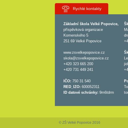
Rychlé kontakty
Základní škola Velké Popovice,
Šk
příspěvková organizace
Ma
Komenského 5
dr
251 69 Velké Popovice
+4
www.zsvelkepopovice.cz
Šk
skola@zsvelkepopovice.cz
Le
+420 323 665 200
ji
+420 731 449 241
+4
IČO:
750 31 540
P
RED_IZO:
600052311
To
ID datové schránky:
9m6tdrm
to
© ZŠ Velké Popovice 2016