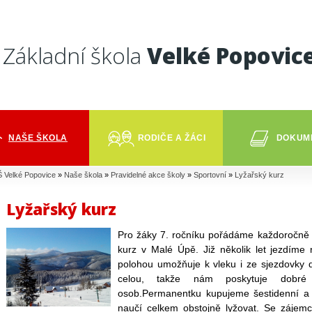
Základní škola
Velké Popovic
NAŠE ŠKOLA
RODIČE A ŽÁCI
DOKUM
 Velké Popovice
»
Naše škola
»
Pravidelné akce školy
»
Sportovní
»
Lyžařský kurz
Lyžařský kurz
Pro žáky 7. ročníku pořádáme každoročně 
kurz v Malé Úpě. Již několik let jezdím
polohou umožňuje k vleku i ze sjezdovky 
celou, takže nám poskytuje dobré 
osob.Permanentku kupujeme šestidenní a i
naučí celkem obstojně lyžovat. Se zájemc