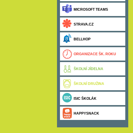
MICROSOFT TEAMS
STRAVA.CZ
BELLHOP
ORGANIZACE ŠK. ROKU
ŠKOLNÍ JÍDELNA
ŠKOLNÍ DRUŽINA
ISIC ŠKOLÁK
HAPPYSNACK