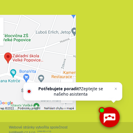
Potřebujete poradit?
Zeptejte se
našeho asistenta
Chettyho
.
Webové stránky vytvořila společnost
just4web.cz s.r.o.
(J4W-RS v7.0)