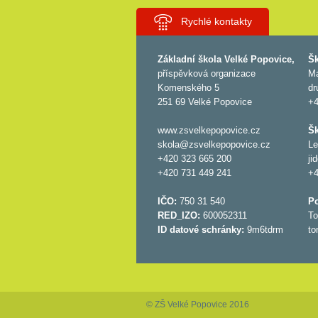
Rychlé kontakty
Základní škola Velké Popovice,
Šk
příspěvková organizace
Ma
Komenského 5
dr
251 69 Velké Popovice
+4
www.zsvelkepopovice.cz
Šk
skola@zsvelkepopovice.cz
Le
+420 323 665 200
ji
+420 731 449 241
+4
IČO:
750 31 540
P
RED_IZO:
600052311
To
ID datové schránky:
9m6tdrm
to
© ZŠ Velké Popovice 2016