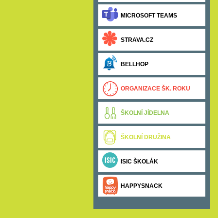
MICROSOFT TEAMS
STRAVA.CZ
BELLHOP
ORGANIZACE ŠK. ROKU
ŠKOLNÍ JÍDELNA
ŠKOLNÍ DRUŽINA
ISIC ŠKOLÁK
HAPPYSNACK