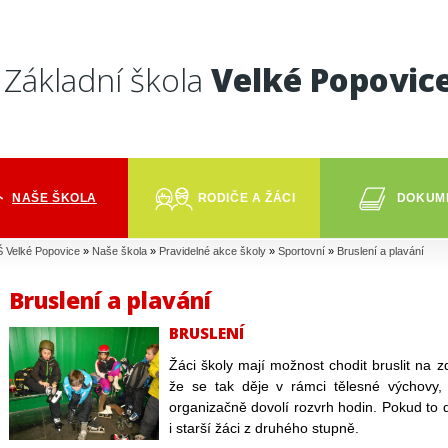
Základní škola
Velké Popovic
NAŠE ŠKOLA
RODIČE A ŽÁCI
DOKUM
 Velké Popovice
»
Naše škola
»
Pravidelné akce školy
»
Sportovní
»
Bruslení a plavání
Bruslení a plavání
BRUSLENÍ
Žáci školy mají možnost chodit bruslit na 
že se tak děje v rámci tělesné výchovy,
organizačně dovolí rozvrh hodin. Pokud to d
i starší žáci z druhého stupně.