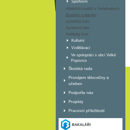
Sportovní
Atletická soutěž v Senohrabech
Bruslení a plavání
Lyžařský kurz
Sportovní den
Vodácký kurz
Kulturní
Vzdělávací
Ve spolupráci s obcí Velké
Popovice
Školská rada
Pronájem tělocvičny a
učeben
Podpořte nás
Projekty
Pracovní příležitosti
BAKALÁŘI