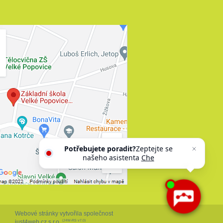
Potřebujete poradit?
Zeptejte se
našeho asistenta
Chettyho
.
Webové stránky vytvořila společnost
just4web.cz s.r.o.
(J4W-RS v7.0)