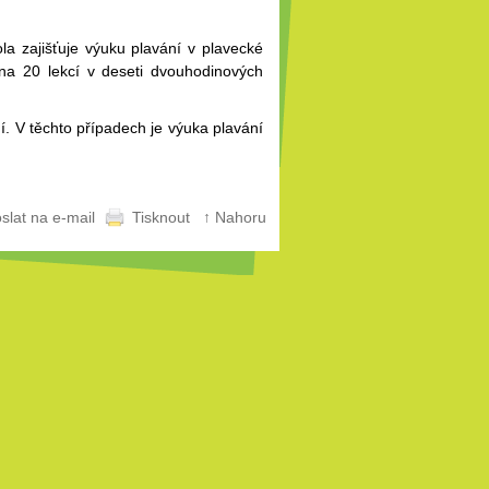
la zajišťuje výuku plavání v plavecké
 na 20 lekcí v deseti dvouhodinových
ní. V těchto případech je výuka plavání
slat na e-mail
Tisknout
↑ Nahoru