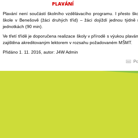
PLAVÁNÍ
Plavání není součástí školního vzdělávacího programu. I přesto ško
škole v Benešově (žáci druhých tříd) – žáci dojíždí jednou týdně
jednotkách (90 min).
Ve třetí třídě je doporučena realizace školy v přírodě s výukou plavá
zajištěna akreditovaným lektorem v rozsahu požadovaném MŠMT.
Přidáno 1. 11. 2016, autor: J4W Admin
Po