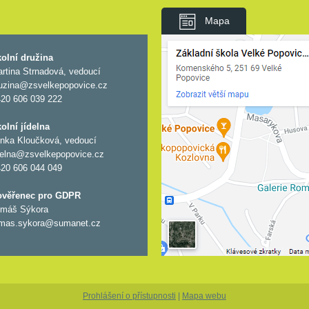
Mapa
olní družina
rtina Strnadová, vedoucí
uzina@zsvelkepopovice.cz
20 606 039 222
olní jídelna
nka Kloučková, vedoucí
delna@zsvelkepopovice.cz
20 606 044 049
ověřenec pro GDPR
máš Sýkora
mas.sykora@sumanet.cz
Prohlášení o přístupnosti
|
Mapa webu