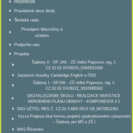
INGENIUM
Pravidelné akce školy
Školská rada
Pronájem tělocvičny a
učeben
Podpořte nás
Projekty
Šablony II - OP JAK - ZŠ Velké Popovice, reg. č.
CZ.02.02.XX/00/24_034/0013166
Jazykové zkoušky Cambridge English a ÖSD
Šablony I - OPJAK - ZŠ Velké Popovice, reg. č.
CZ.02.02.XX/00/22_002/0005562
DIGITALIZUJEME ŠKOLU - REALIZACE INVESTICE
NÁRODNÍHO PLÁNU OBNOVY - KOMPONENTA 3.1
DIGI UČITEL REG.Č. CZ.02.3.68/0.0/0.0 /18_067/0012351
Výzva Podpora škol formou projektů zjednodušeného vykazování
– Šablony pro MŠ a ZŠ I
MAS Říčansko