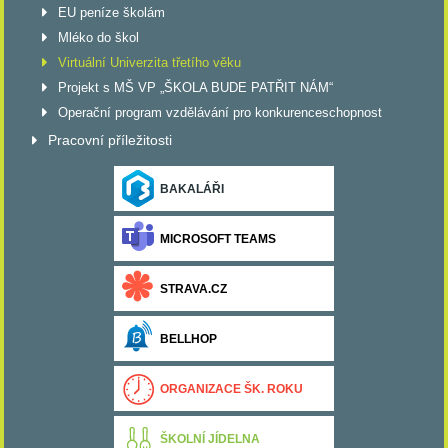
EU peníze školám
Mléko do škol
Virtuální Univerzita třetího věku
Projekt s MŠ VP „ŠKOLA BUDE PATŘIT NÁM“
Operační program vzdělávání pro konkurenceschopnost
Pracovní příležitosti
BAKALÁŘI
MICROSOFT TEAMS
STRAVA.CZ
BELLHOP
ORGANIZACE ŠK. ROKU
ŠKOLNÍ JÍDELNA