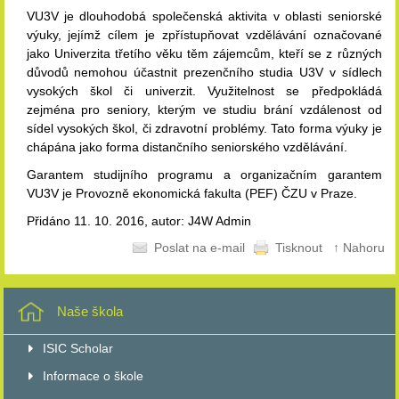
VU3V je dlouhodobá společenská aktivita v oblasti seniorské
výuky, jejímž cílem je zpřístupňovat vzdělávání označované
jako Univerzita třetího věku těm zájemcům, kteří se z různých
důvodů nemohou účastnit prezenčního studia U3V v sídlech
vysokých škol či univerzit. Využitelnost se předpokládá
zejména pro seniory, kterým ve studiu brání vzdálenost od
sídel vysokých škol, či zdravotní problémy. Tato forma výuky je
chápána jako forma distančního seniorského vzdělávání.
Garantem studijního programu a organizačním garantem
VU3V je Provozně ekonomická fakulta (PEF) ČZU v Praze.
Přidáno 11. 10. 2016, autor: J4W Admin
Poslat na e-mail
Tisknout
↑ Nahoru
Naše škola
ISIC Scholar
Informace o škole