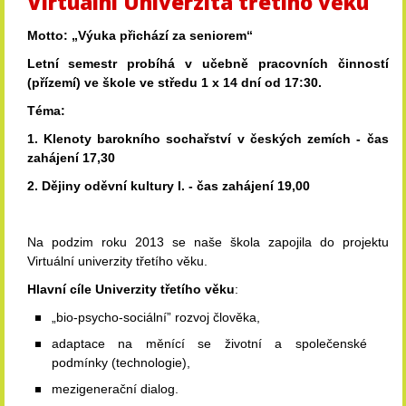
Virtuální Univerzita třetího věku
Motto: „Výuka přichází za seniorem“
Letní semestr probíhá v učebně pracovních činností
(přízemí) ve škole ve středu 1 x 14 dní od 17:30.
Téma:
1. Klenoty barokního sochařství v českých zemích - čas
zahájení 17,30
2. Dějiny oděvní kultury I.
- čas zahájení 19,00
Na podzim roku 2013 se naše škola zapojila do projektu
Virtuální univerzity třetího věku.
Hlavní cíle Univerzity třetího věku
:
„bio-psycho-sociální” rozvoj člověka,
adaptace na měnící se životní a společenské
podmínky (technologie),
mezigenerační dialog.