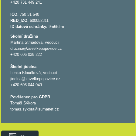
+420 731 449 241
IČO:
750 31 540
RED_IZO:
600052311
ID datové schránky:
9m6tdrm
Školní družina
Martina Strnadová, vedoucí
druzina@zsvelkepopovice.cz
+420 606 039 222
Školní jídelna
Lenka Kloučková, vedoucí
jidelna@zsvelkepopovice.cz
+420 606 044 049
Pověřenec pro GDPR
Tomáš Sýkora
tomas.sykora@sumanet.cz