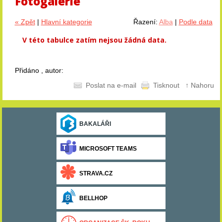
Fotogalerie
« Zpět
|
Hlavní kategorie
Řazení:
Alba
|
Podle data
V této tabulce zatím nejsou žádná data.
Přidáno , autor:
Poslat na e-mail
Tisknout
↑ Nahoru
BAKALÁŘI
MICROSOFT TEAMS
STRAVA.CZ
BELLHOP