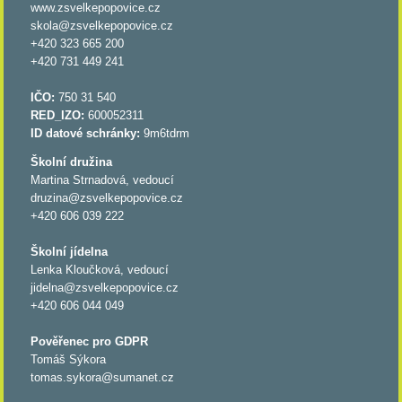
www.zsvelkepopovice.cz
skola@zsvelkepopovice.cz
+420 323 665 200
+420 731 449 241
IČO:
750 31 540
RED_IZO:
600052311
ID datové schránky:
9m6tdrm
Školní družina
Martina Strnadová, vedoucí
druzina@zsvelkepopovice.cz
+420 606 039 222
Školní jídelna
Lenka Kloučková, vedoucí
jidelna@zsvelkepopovice.cz
+420 606 044 049
Pověřenec pro GDPR
Tomáš Sýkora
tomas.sykora@sumanet.cz