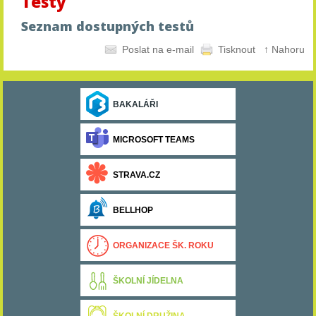
Testy
Seznam dostupných testů
Poslat na e-mail
Tisknout
↑ Nahoru
BAKALÁŘI
MICROSOFT TEAMS
STRAVA.CZ
BELLHOP
ORGANIZACE ŠK. ROKU
ŠKOLNÍ JÍDELNA
ŠKOLNÍ DRUŽINA