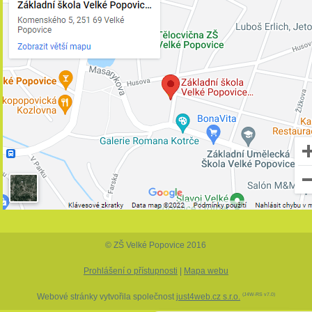
© ZŠ Velké Popovice 2016
Prohlášení o přístupnosti
|
Mapa webu
Webové stránky vytvořila společnost
just4web.cz s.r.o.
(J4W-RS v7.0)