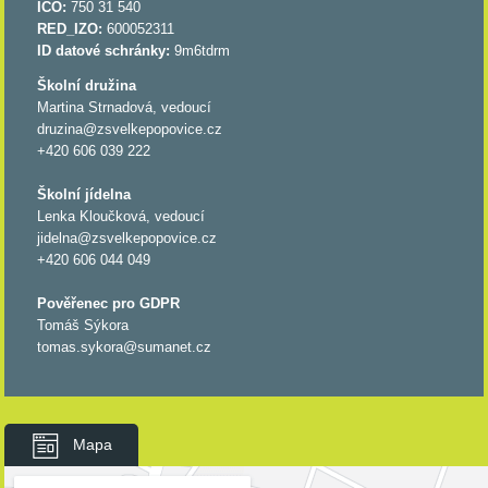
IČO:
750 31 540
RED_IZO:
600052311
ID datové schránky:
9m6tdrm
Školní družina
Martina Strnadová, vedoucí
druzina@zsvelkepopovice.cz
+420 606 039 222
Školní jídelna
Lenka Kloučková, vedoucí
jidelna@zsvelkepopovice.cz
+420 606 044 049
Pověřenec pro GDPR
Tomáš Sýkora
tomas.sykora@sumanet.cz
Mapa