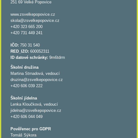
251 69 Velké Popovice
www.zsvelkepopovice.cz
skola@zsvelkepopovice.cz
+420 323 665 200
+420 731 449 241
IČO:
750 31 540
RED_IZO:
600052311
ID datové schránky:
9m6tdrm
Školní družina
Martina Strnadová, vedoucí
druzina@zsvelkepopovice.cz
+420 606 039 222
Školní jídelna
Lenka Kloučková, vedoucí
jidelna@zsvelkepopovice.cz
+420 606 044 049
Pověřenec pro GDPR
Tomáš Sýkora