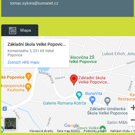
tomas.sykora@sumanet.cz
Mapa