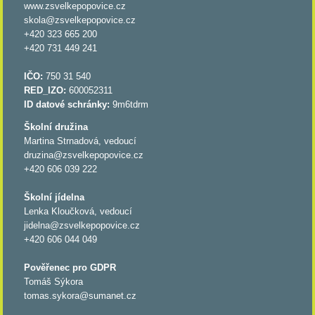
www.zsvelkepopovice.cz
skola@zsvelkepopovice.cz
+420 323 665 200
+420 731 449 241
IČO:
750 31 540
RED_IZO:
600052311
ID datové schránky:
9m6tdrm
Školní družina
Martina Strnadová, vedoucí
druzina@zsvelkepopovice.cz
+420 606 039 222
Školní jídelna
Lenka Kloučková, vedoucí
jidelna@zsvelkepopovice.cz
+420 606 044 049
Pověřenec pro GDPR
Tomáš Sýkora
tomas.sykora@sumanet.cz