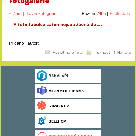
Fotogalerie
« Zpět
|
Hlavní kategorie
Řazení:
Alba
|
Podle data
V této tabulce zatím nejsou žádná data.
Přidáno , autor:
Poslat na e-mail
Tisknout
↑ Nahoru
BAKALÁŘI
MICROSOFT TEAMS
STRAVA.CZ
BELLHOP