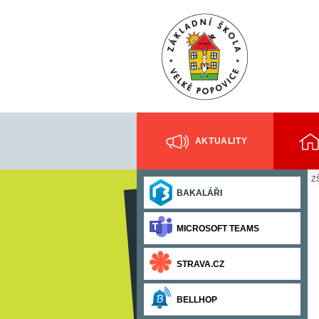
AKTUALITY
ZŠ
BAKALÁŘI
MICROSOFT TEAMS
STRAVA.CZ
BELLHOP