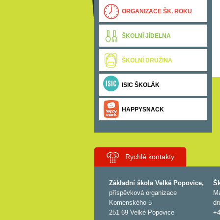
ORGANIZACE ŠK. ROKU
ŠKOLNÍ JÍDELNA
ŠKOLNÍ DRUŽINA
ISIC ŠKOLÁK
HAPPYSNACK
Rychlé kontakty
Základní škola Velké Popovice,
Šk
příspěvková organizace
Ma
Komenského 5
dr
251 69 Velké Popovice
+4