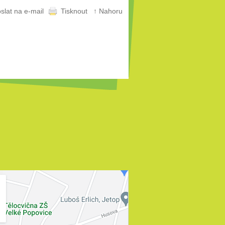
slat na e-mail
Tisknout
↑ Nahoru